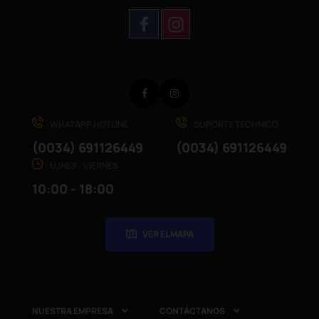
Facebook
Instagram
WHATAPP HOTLINE
SUPORTE TÉCHNICO
(0034) 691126449
(0034) 691126449
LUNES - VIERNES
10:00 - 18:00
VER EL MAPA
NUESTRA EMPRESA
CONTÁCTANOS

