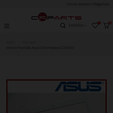
Iniciar sesión
o
Registrar
0
Navegación
☰
ESPAÑOL
de
palanca
Inicio
Carcasa
Marco Pantalla Asus Chromebook C300M