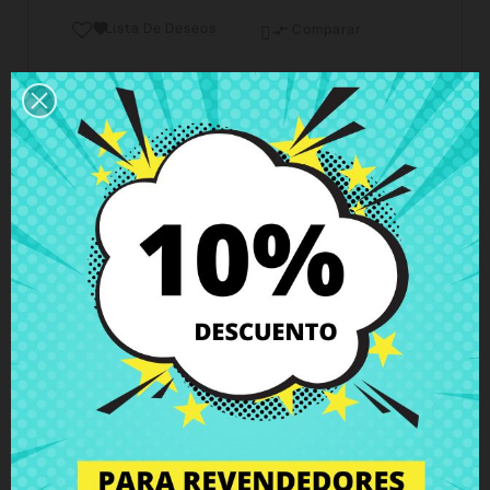
Lista De Deseos

Comparar

Horario del servicio de atención al cliente
Estamos disponibles de lunes a viernes de 10 a 18
horas
Envío y Entrega
Entregas en España posible en 24h - 48h, en
Europa 3 - 6 días hábiles
Política de Devolución
Puedes devolver todos los productos en un plazo
de 15 días - garantizado!