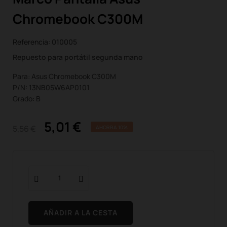
Chromebook C300M
Referencia:
010005
Repuesto para portátil segunda mano
Para: Asus Chromebook C300M
P/N: 13NB05W6AP0101
Grado: B
5,01 €
5,56 €
AHORRA 10%
AÑADIR A LA CESTA