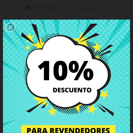
Lista De Deseos

Comparar

Horario del servicio de atención al cliente
Estamos disponibles de lunes a viernes de 10 a 18
horas
Envío y Entrega
Entregas en España posible en 24h - 48h, en
Europa 3 - 6 días hábiles
Política de Devolución
Puedes devolver todos los productos en un plazo
de 15 días - garantizado!