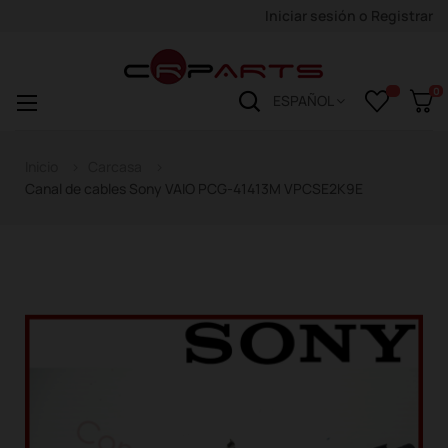
Iniciar sesión
o
Registrar
0
Navegación
☰
ESPAÑOL
de
palanca
Inicio
Carcasa
Canal de cables Sony VAIO PCG-41413M VPCSE2K9E