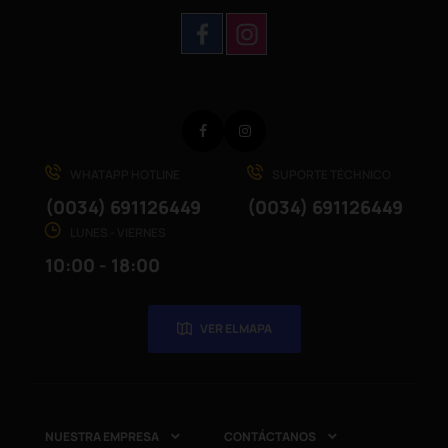
Facebook
Instagram
WHATAPP HOTLINE
SUPORTE TÉCHNICO
(0034) 691126449
(0034) 691126449
LUNES - VIERNES
10:00 - 18:00
VER EL MAPA
NUESTRA EMPRESA
CONTÁCTANOS

