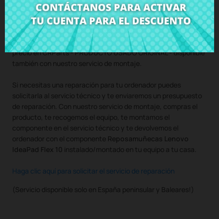
Compra
Reposamuñecas Lenovo IdeaPad Flex 10
al mejor
precio en CRParts - PRODUCTO USADO ORIGINAL - disponible
también con nuestro servicio de montaje.
Si necesitas una reparación para tu ordenador puedes
solicitarla al servicio técnico y te enviaremos un presupuesto
de reparación. Con nuestro servicio de montaje, compras el
producto, te recogemos el equipo, te montamos el
componente en el servicio técnico y te devolvemos el
ordenador con el componente
Reposamuñecas Lenovo
IdeaPad Flex 10
instalado/montado en tu equipo a tu casa.
Haga clic aquí para solicitar el servicio de reparación
(Servicio disponible solo en España peninsular y Baleares!)