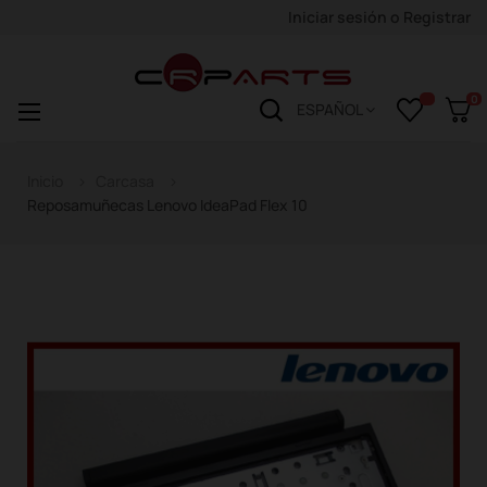
Iniciar sesión
o
Registrar
0
Navegación
☰
ESPAÑOL
de
palanca
Inicio
Carcasa
Reposamuñecas Lenovo IdeaPad Flex 10