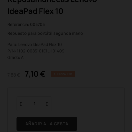
IdeaPad Flex 10
Referencia:
005705
Repuesto para portátil segunda mano
Para: Lenovo IdeaPad Flex 10
P/N: 1102-0085101E1LH01409
Grado: A
7,10 €
7,88 €
AHORRA 10%
AÑADIR A LA CESTA