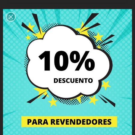
Descripción
Detalles del producto
Grados
Comentarios
Reposamuñecas Lenovo IdeaPad
Flex 10
con altavoces incl. / sin touchpad