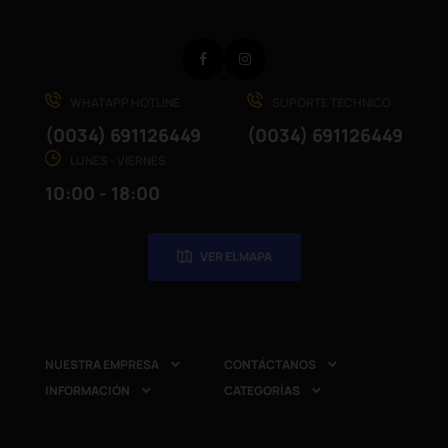
Facebook
Instagram
WHATAPP HOTLINE
SUPORTE TÉCHNICO
(0034) 691126449
(0034) 691126449
LUNES - VIERNES
10:00 - 18:00
VER EL MAPA
NUESTRA EMPRESA
CONTÁCTANOS


INFORMACIÓN
CATEGORÍAS

