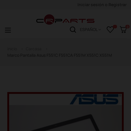
Iniciar sesión
o
Registrar
0
Navegación
☰
ESPAÑOL
de
palanca
Inicio
Carcasa
Marco Pantalla Asus F551C F551CA F551M X551C X551M