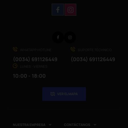
Facebook
Instagram
WHATAPP HOTLINE
SUPORTE TÉCHNICO
(0034) 691126449
(0034) 691126449
LUNES - VIERNES
10:00 - 18:00
VER EL MAPA
NUESTRA EMPRESA
CONTÁCTANOS

