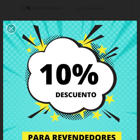
Lista De Deseos

Comparar

Horario del servicio de atención al cliente
Estamos disponibles de lunes a viernes de 10 a 18
horas
Envío y Entrega
Entregas en España posible en 24h - 48h, en
Europa 3 - 6 días hábiles
Política de Devolución
Puedes devolver todos los productos en un plazo
de 15 días - garantizado!