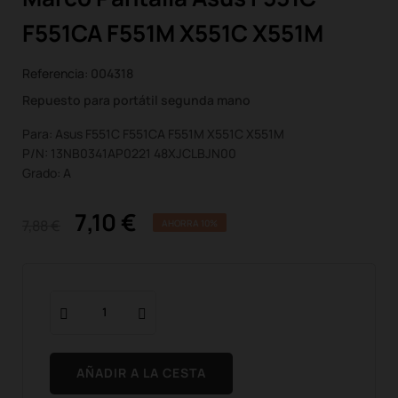
F551CA F551M X551C X551M
Referencia:
004318
Repuesto para portátil segunda mano
Para: Asus F551C F551CA F551M X551C X551M
P/N: 13NB0341AP0221 48XJCLBJN00
Grado: A
7,10 €
7,88 €
AHORRA 10%
AÑADIR A LA CESTA