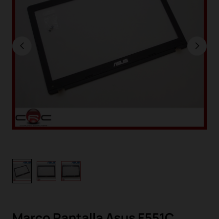
Marco Pantalla Asus F551C