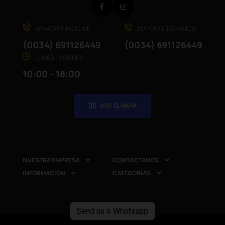
Facebook
Instagram
WHATAPP HOTLINE
SUPORTE TÉCHNICO
(0034) 691126449
(0034) 691126449
LUNES - VIERNES
10:00 - 18:00
VER EL MAPA
NUESTRA EMPRESA
CONTÁCTANOS


INFORMACIÓN
CATEGORÍAS


Send us a Whatsapp
Copyright © 2025
CompuRed Computers
. Todos los