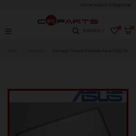
Iniciar sesión
o
Registrar
0
Navegación
☰
ESPAÑOL
de
palanca
Inicio
Carcasa
Carcasa Trasera Pantalla Asus X205TA