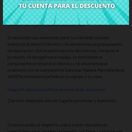
Compra
Carcasa Trasera Pantalla Asus X205TA
al mejor
precio en CRParts - PRODUCTO USADO ORIGINAL - disponible
también con nuestro servicio de montaje.
Si necesitas una reparación para tu ordenador puedes
solicitarla al servicio técnico y te enviaremos un presupuesto
de reparación. Con nuestro servicio de montaje, compras el
producto, te recogemos el equipo, te montamos el
componente en el servicio técnico y te devolvemos el
ordenador con el componente
Carcasa Trasera Pantalla Asus
X205TA
instalado/montado en tu equipo a tu casa.
Haga clic aquí para solicitar el servicio de reparación
(Servicio disponible solo en España peninsular y Baleares!)
Si tienes dudas al respecto, sobre si este repuesto es
compatible con tu modelo de portátil, por favor, contacte con