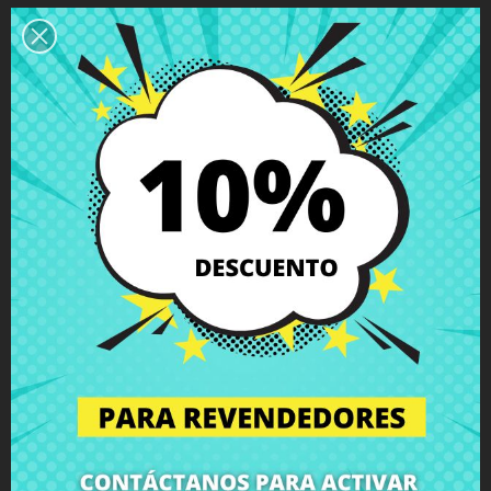
Descripción
Detalles del producto
Grados
Comentarios
Carcasa Trasera Pantalla Asus
X205TA
antena inalámbrica incluido