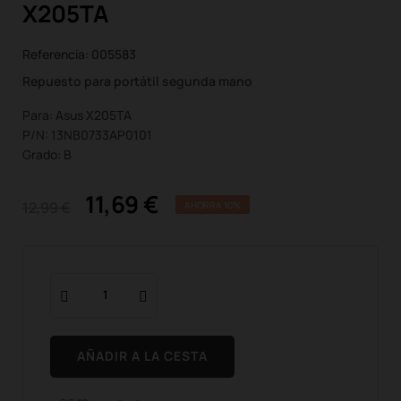
X205TA
Referencia:
005583
Repuesto para portátil segunda mano
Para: Asus X205TA
P/N: 13NB0733AP0101
Grado: B
11,69 €
12,99 €
AHORRA 10%
AÑADIR A LA CESTA