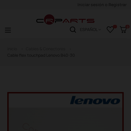
Iniciar sesión
o
Registrar
0
Navegación
☰
ESPAÑOL
de
palanca
Inicio
Cables & Conectores
Cable flex touchpad Lenovo B40-30