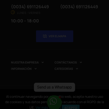
(0034) 691126449
(0034) 691126449
LUNES - VIERNES
10:00 - 18:00
VER EL MAPA
NUESTRA EMPRESA
CONTÁCTANOS


INFORMACIÓN
CATEGORÍAS


Send us a Whatsapp
Copyright © 2025
CompuRed Computers
. Todos los
Al continuar navegando por este sitio web, acepta nuestro uso
Al continuar navegando por este sitio web, acepta nuestro uso
derechos reservados
de cookies y sus datos personales de acuerdo con el RGPD de la
de cookies y sus datos personales de acuerdo con el RGPD de la
UE.
UE.
Ver más detalles
Ver más detalles
ACEPTO
ACEPTO