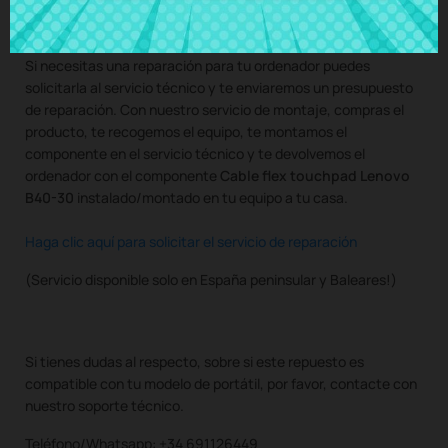
también con nuestro servicio de montaje.
Si necesitas una reparación para tu ordenador puedes
solicitarla al servicio técnico y te enviaremos un presupuesto
de reparación. Con nuestro servicio de montaje, compras el
producto, te recogemos el equipo, te montamos el
componente en el servicio técnico y te devolvemos el
ordenador con el componente
Cable flex touchpad Lenovo
B40-30
instalado/montado en tu equipo a tu casa.
Haga clic aquí para solicitar el servicio de reparación
(Servicio disponible solo en España peninsular y Baleares!)
Si tienes dudas al respecto, sobre si este repuesto es
compatible con tu modelo de portátil, por favor, contacte con
nuestro soporte técnico.
Teléfono/Whatsapp: +34 691126449