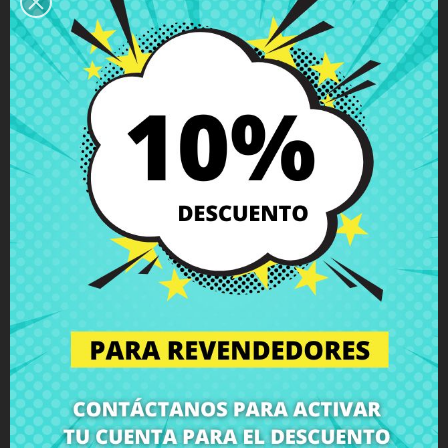
Descripción
Detalles del producto
Grados
Comentarios
Cable flex touchpad Lenovo B40-30
Compra
Cable flex touchpad Lenovo B40-30
al mejor precio
en CRParts - PRODUCTO USADO ORIGINAL - disponible