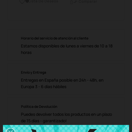
Lista De Deseos

Comparar

Horario del servicio de atención al cliente
Estamos disponibles de lunes a viernes de 10 a 18
horas
Envío y Entrega
Entregas en España posible en 24h - 48h, en
Europa 3 - 6 días hábiles
Política de Devolución
Puedes devolver todos los productos en un plazo
de 15 días - garantizado!