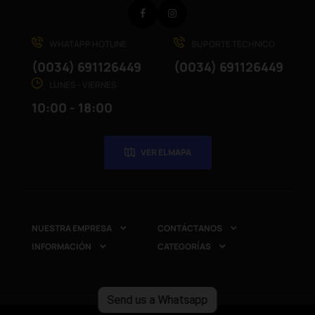
Facebook
Instagram
WHATAPP HOTLINE
SUPORTE TÉCHNICO
(0034) 691126449
(0034) 691126449
LUNES - VIERNES
10:00 - 18:00
VER EL MAPA
NUESTRA EMPRESA
CONTÁCTANOS


INFORMACIÓN
CATEGORÍAS


Send us a Whatsapp