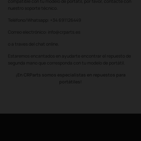
compatible con tu modelo de portátil, por favor, contacte con
nuestro soporte técnico.
Teléfono/Whatsapp: +34 691126449
Correo electrónico: info@crparts.es
o a traves del chat online.
Estaremos encantados en ayudarte encontrar el repuesto de
segunda mano que corresponda con tu modelo de portátil.
¡En CRParts somos especialistas en repuestos para
portátiles!