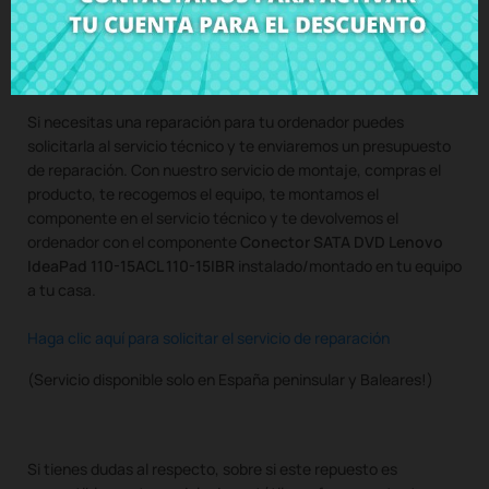
Compra
Conector SATA DVD Lenovo IdeaPad 110-15ACL 110-
15IBR
al mejor precio en CRParts - PRODUCTO USADO
ORIGINAL - disponible también con nuestro servicio de
montaje.
Si necesitas una reparación para tu ordenador puedes
solicitarla al servicio técnico y te enviaremos un presupuesto
de reparación. Con nuestro servicio de montaje, compras el
producto, te recogemos el equipo, te montamos el
componente en el servicio técnico y te devolvemos el
ordenador con el componente
Conector SATA DVD Lenovo
IdeaPad 110-15ACL 110-15IBR
instalado/montado en tu equipo
a tu casa.
Haga clic aquí para solicitar el servicio de reparación
(Servicio disponible solo en España peninsular y Baleares!)
Si tienes dudas al respecto, sobre si este repuesto es