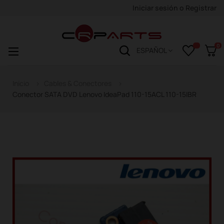
Iniciar sesión
o
Registrar
0
Navegación
☰
ESPAÑOL
de
palanca
Inicio
Cables & Conectores
Conector SATA DVD Lenovo IdeaPad 110-15ACL 110-15IBR