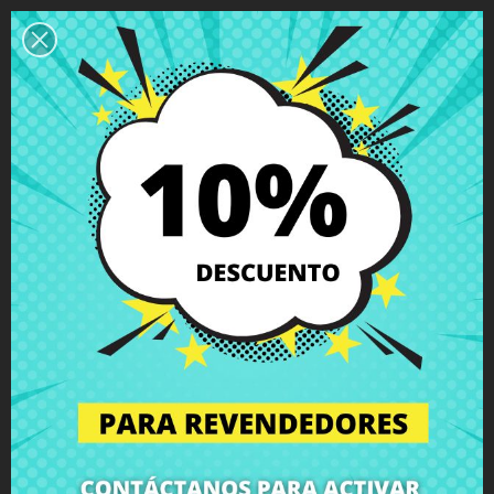
Descripción
Detalles del producto
Grados
Comentarios
Conector SATA DVD Lenovo IdeaPad
110-15ACL 110-15IBR