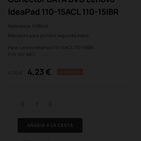
IdeaPad 110-15ACL 110-15IBR
Referencia:
008945
Repuesto para portátil segunda mano
Para: Lenovo IdeaPad 110-15ACL 110-15IBR
P/N: NS-A801
4,23 €
4,70 €
AHORRA 10%
AÑADIR A LA CESTA