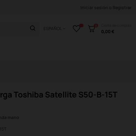
Iniciar sesión
o
Registrar
Cesta de compras
0
ESPAÑOL
0,00 €
ga Toshiba Satellite S50-B-15T
unda mano
-15T