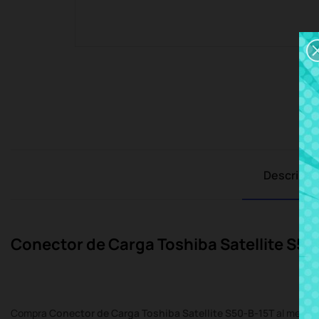
Descripci
Conector de Carga Toshiba Satellite S50
Compra
Conector de Carga Toshiba Satellite S50-B-15T
al mejor 