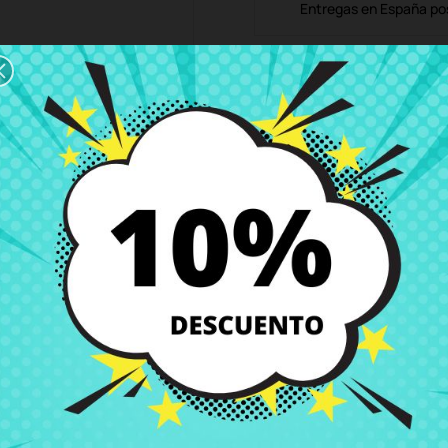
Entregas en España posi
Política de Devolución
Puedes devolver todos l
ón
Detalles del producto
Grados
Co
-B-15T
precio en CRParts - PRODUCTO USADO ORIGINAL - disponible también c