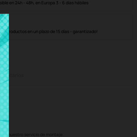
ble en 24h - 48h, en Europa 3 - 6 días hábiles
os productos en un plazo de 15 días - garantizado!
mentarios
on nuestro servicio de montaje.