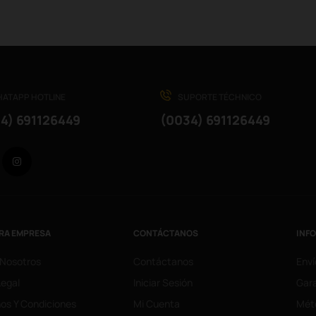
ATAPP HOTLINE
SUPORTE TÉCHNICO
4) 691126449
(0034) 691126449
Facebook
Instagram
RA EMPRESA
CONTÁCTANOS
INF
 Nosotros
Contáctanos
Enví
Legal
Iniciar Sesión
Gara
os Y Condiciones
Mi Cuenta
Mét