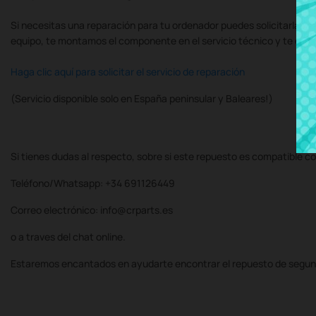
Si necesitas una reparación para tu ordenador puedes solicitarla al
equipo, te montamos el componente en el servicio técnico y te de
Haga clic aquí para solicitar el servicio de reparación
(Servicio disponible solo en España peninsular y Baleares!)
Si tienes dudas al respecto, sobre si este repuesto es compatible co
Teléfono/Whatsapp: +34 691126449
Correo electrónico: info@crparts.es
o a traves del chat online.
Estaremos encantados en ayudarte encontrar el repuesto de segun