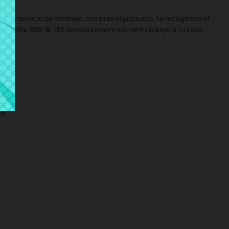
uestro servicio de montaje, compras el producto, te recogemos el
atellite S50-B-15T
instalado/montado en tu equipo a tu casa.
co.