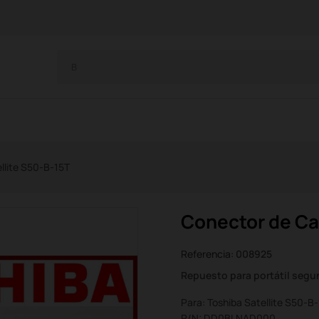
llite S50-B-15T
Conector de Car
Referencia:
008925
Repuesto para portátil seg
Para: Toshiba Satellite S50-B
P/N: DD0BLNAD000