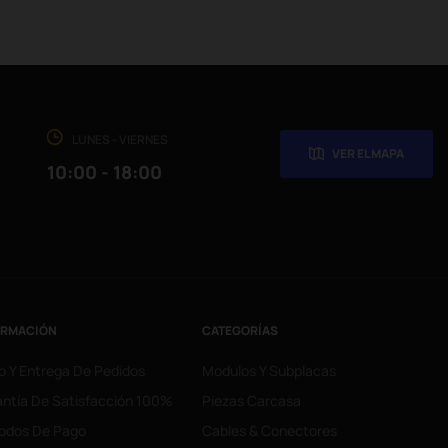
LUNES - VIERNES
VER EL MAPA
10:00 - 18:00
ORMACIÓN
CATEGORÍAS
o Y Entrega De Pedidos
Modulos Y Subplacas
ntía De Satisfacción 100%
Piezas Carcasa
odos De Pago
Cables & Conectores