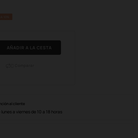
A 10%
AÑADIR A LA CESTA
Comparar

nción al cliente
lunes a viernes de 10 a 18 horas