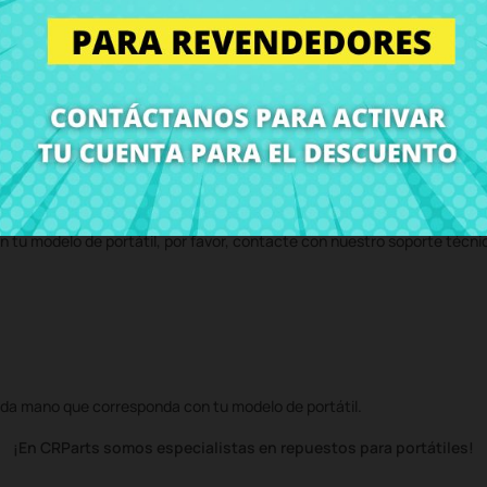
 servicio técnico y te enviaremos un presupuesto de reparación. Con n
volvemos el ordenador con el componente
Conector de Carga Toshiba S
n tu modelo de portátil, por favor, contacte con nuestro soporte técni
da mano que corresponda con tu modelo de portátil.
¡En CRParts somos especialistas en repuestos para portátiles!