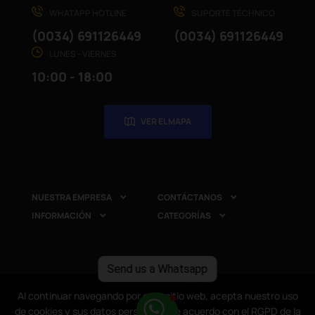
WHATAPP HOTLINE
SUPORTE TÉCHNICO
(0034) 691126449
(0034) 691126449
LUNES - VIERNES
10:00 - 18:00
VER EL MAPA
NUESTRA EMPRESA
CONTÁCTANOS


INFORMACIÓN
CATEGORÍAS


Send us a Whatsapp
Copyright © 2025
CompuRed Computers
. Todos los
Al continuar navegando por este sitio web, acepta nuestro uso
Al continuar navegando por este sitio web, acepta nuestro uso
derechos reservados
de cookies y sus datos personales de acuerdo con el RGPD de la
de cookies y sus datos personales de acuerdo con el RGPD de la