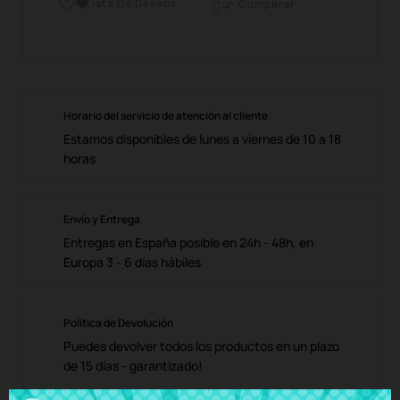
Lista De Deseos

Comparar

Horario del servicio de atención al cliente
Estamos disponibles de lunes a viernes de 10 a 18
horas
Envío y Entrega
Entregas en España posible en 24h - 48h, en
Europa 3 - 6 días hábiles
Política de Devolución
Puedes devolver todos los productos en un plazo
de 15 días - garantizado!