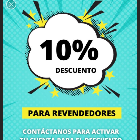
Descripción
Detalles del producto
Grados
Comentarios
Conector de carga HP Pavilion m6-
1000