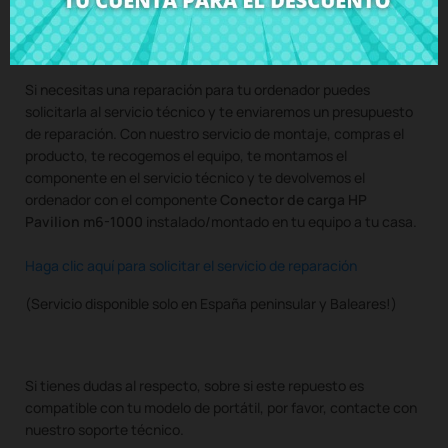
Compra
Conector de carga HP Pavilion m6-1000
al mejor
precio en CRParts - PRODUCTO USADO ORIGINAL - disponible
también con nuestro servicio de montaje.
Si necesitas una reparación para tu ordenador puedes
solicitarla al servicio técnico y te enviaremos un presupuesto
de reparación. Con nuestro servicio de montaje, compras el
producto, te recogemos el equipo, te montamos el
componente en el servicio técnico y te devolvemos el
ordenador con el componente
Conector de carga HP
Pavilion m6-1000
instalado/montado en tu equipo a tu casa.
Haga clic aquí para solicitar el servicio de reparación
(Servicio disponible solo en España peninsular y Baleares!)
Si tienes dudas al respecto, sobre si este repuesto es
compatible con tu modelo de portátil, por favor, contacte con
nuestro soporte técnico.