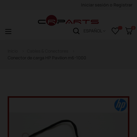
Iniciar sesión
o
Registrar
0
Navegación
☰
ESPAÑOL
de
palanca
Inicio
Cables & Conectores
Conector de carga HP Pavilion m6-1000