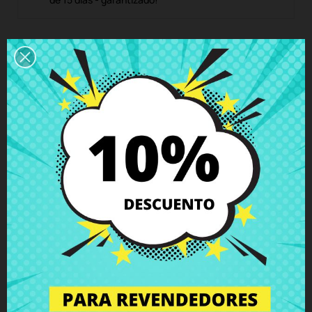
Descripción
Detalles del producto
Grados
Comentarios
Conector SATA disco duro Apple
MacBook Pro A1286 2011
con soporte disco duro, tornillos y cable