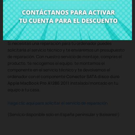
Compra
Conector SATA disco duro Apple MacBook Pro
A1286 2011
al mejor precio en CRParts - PRODUCTO USADO
ORIGINAL - disponible también con nuestro servicio de
montaje.
Si necesitas una reparación para tu ordenador puedes
solicitarla al servicio técnico y te enviaremos un presupuesto
de reparación. Con nuestro servicio de montaje, compras el
producto, te recogemos el equipo, te montamos el
componente en el servicio técnico y te devolvemos el
ordenador con el componente
Conector SATA disco duro
Apple MacBook Pro A1286 2011
instalado/montado en tu
equipo a tu casa.
Haga clic aquí para solicitar el servicio de reparación
(Servicio disponible solo en España peninsular y Baleares!)