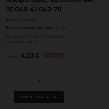
30 G40-45 G40-70
Referencia:
011493
Repuesto para portátil segunda mano
Para: Lenovo G40-30 G40-45 G40-70
P/N: AM0TG000100
4,23 €
4,70 €
AHORRA 10%
AÑADIR A LA CESTA