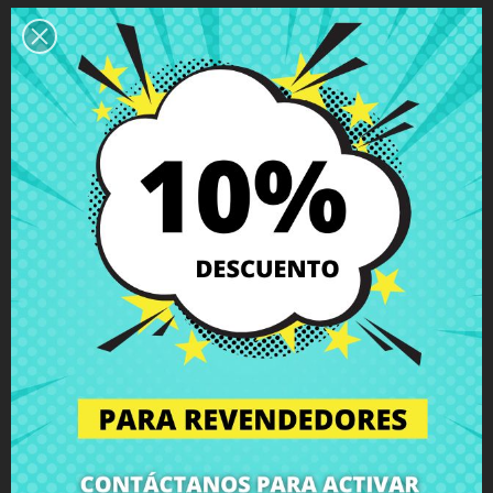
Descripción
Detalles del producto
Grados
Comentarios
Bisagra izquierda Lenovo G40-30
G40-45 G40-70
con tornillos incluidos