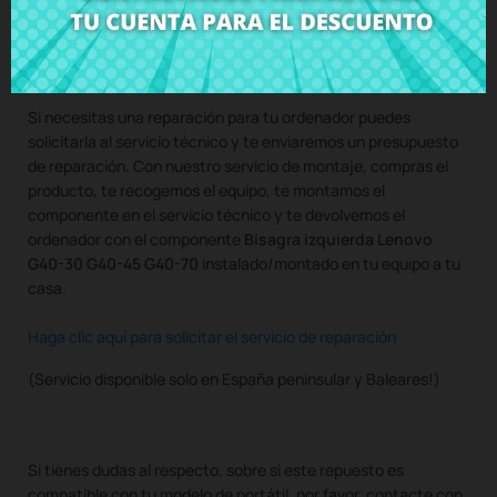
Compra
Bisagra izquierda Lenovo G40-30 G40-45 G40-70
al
mejor precio en CRParts - PRODUCTO USADO ORIGINAL -
disponible también con nuestro servicio de montaje.
Si necesitas una reparación para tu ordenador puedes
solicitarla al servicio técnico y te enviaremos un presupuesto
de reparación. Con nuestro servicio de montaje, compras el
producto, te recogemos el equipo, te montamos el
componente en el servicio técnico y te devolvemos el
ordenador con el componente
Bisagra izquierda Lenovo
G40-30 G40-45 G40-70
instalado/montado en tu equipo a tu
casa.
Haga clic aquí para solicitar el servicio de reparación
(Servicio disponible solo en España peninsular y Baleares!)
Si tienes dudas al respecto, sobre si este repuesto es
compatible con tu modelo de portátil, por favor, contacte con