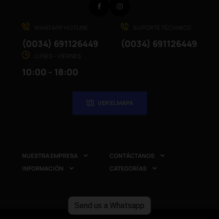
Facebook
Instagram
WHATAPP HOTLINE
SUPORTE TÉCHNICO
(0034) 691126449
(0034) 691126449
LUNES - VIERNES
10:00 - 18:00
VER EL MAPA
NUESTRA EMPRESA
CONTÁCTANOS


INFORMACIÓN
CATEGORÍAS


Send us a Whatsapp
Copyright © 2025
CompuRed Computers
. Todos los