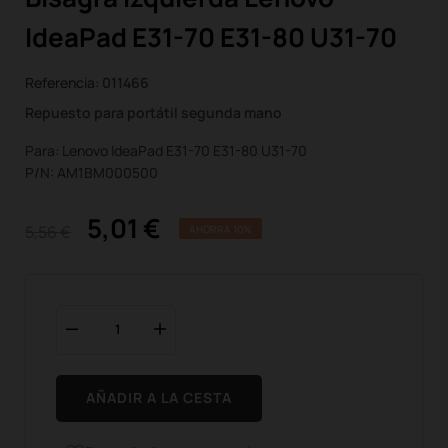
IdeaPad E31-70 E31-80 U31-70
Referencia:
011466
Repuesto para portátil segunda mano
Para: Lenovo IdeaPad E31-70 E31-80 U31-70
P/N: AM1BM000500
5,01 €
5,56 €
AHORRA 10%
AÑADIR A LA CESTA