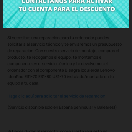
Compra
Bisagra izquierda Lenovo IdeaPad E31-70 E31-80
U31-70
al mejor precio en CRParts - PRODUCTO USADO
ORIGINAL - disponible también con nuestro servicio de
montaje.
Si necesitas una reparación para tu ordenador puedes
solicitarla al servicio técnico y te enviaremos un presupuesto
de reparación. Con nuestro servicio de montaje, compras el
producto, te recogemos el equipo, te montamos el
componente en el servicio técnico y te devolvemos el
ordenador con el componente
Bisagra izquierda Lenovo
IdeaPad E31-70 E31-80 U31-70
instalado/montado en tu
equipo a tu casa.
Haga clic aquí para solicitar el servicio de reparación
(Servicio disponible solo en España peninsular y Baleares!)
Si tienes dudas al respecto, sobre si este repuesto es