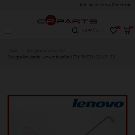
Iniciar sesión
o
Registrar
0
Navegación
☰
ESPAÑOL
de
palanca
Inicio
Bisagras & Soportes
Bisagra izquierda Lenovo IdeaPad E31-70 E31-80 U31-70