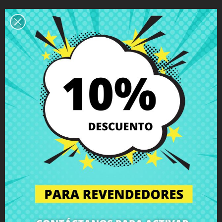
Descripción
Detalles del producto
Grados
Comentarios
Bisagra izquierda Lenovo IdeaPad
E31-70 E31-80 U31-70
sin tornillos