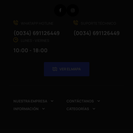
Facebook
Instagram
WHATAPP HOTLINE
SUPORTE TÉCHNICO
(0034) 691126449
(0034) 691126449
LUNES - VIERNES
10:00 - 18:00
VER EL MAPA
NUESTRA EMPRESA
CONTÁCTANOS


INFORMACIÓN
CATEGORÍAS

