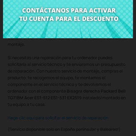
Compra
Bisagra derecha Packard Bell TG71BM Acer ES1-512
ES1-531 EX2519
al mejor precio en CRParts - PRODUCTO
USADO ORIGINAL - disponible también con nuestro servicio de
montaje.
Si necesitas una reparación para tu ordenador puedes
solicitarla al servicio técnico y te enviaremos un presupuesto
de reparación. Con nuestro servicio de montaje, compras el
producto, te recogemos el equipo, te montamos el
componente en el servicio técnico y te devolvemos el
ordenador con el componente
Bisagra derecha Packard Bell
TG71BM Acer ES1-512 ES1-531 EX2519
instalado/montado en
tu equipo a tu casa.
Haga clic aquí para solicitar el servicio de reparación
(Servicio disponible solo en España peninsular y Baleares!)