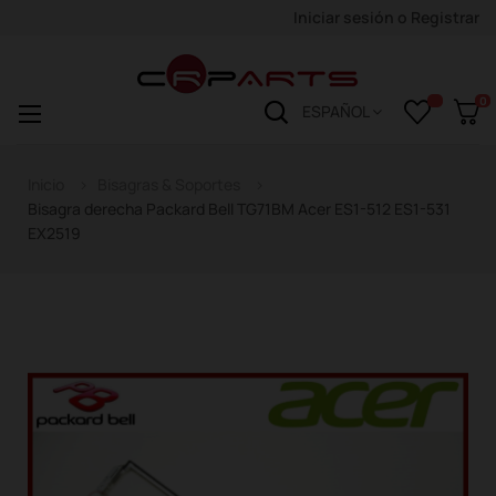
Iniciar sesión
o
Registrar
0
Navegación
☰
ESPAÑOL
de
palanca
Inicio
Bisagras & Soportes
Bisagra derecha Packard Bell TG71BM Acer ES1-512 ES1-531
EX2519