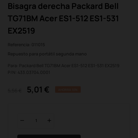
Bisagra derecha Packard Bell
TG71BM Acer ES1-512 ES1-531
EX2519
Referencia:
011015
Repuesto para portátil segunda mano
Para: Packard Bell TG71BM Acer ES1-512 ES1-531 EX2519
P/N: 433.03704.0001
5,01 €
5,56 €
AHORRA 10%