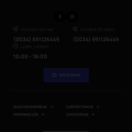
Facebook
Instagram
WHATAPP HOTLINE
SUPORTE TÉCHNICO
(0034) 691126449
(0034) 691126449
LUNES - VIERNES
10:00 - 18:00
VER EL MAPA
NUESTRA EMPRESA
CONTÁCTANOS


INFORMACIÓN
CATEGORÍAS

