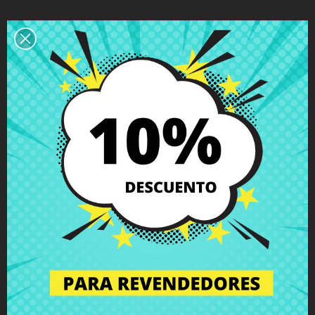
Descripción
Detalles del producto
Grados
Comentarios
Bisagra derecha Packard Bell
EasyNote LJ61 LJ63 LJ65 LJ71
con tornillos incluidos