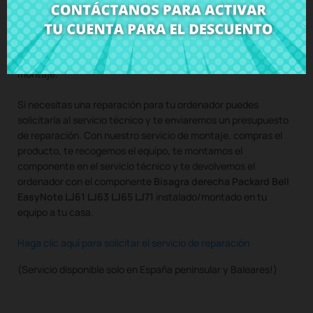
Compra
Bisagra derecha Packard Bell EasyNote LJ61 LJ63
LJ65 LJ71
al mejor precio en CRParts - PRODUCTO USADO
ORIGINAL - disponible también con nuestro servicio de
montaje.
Si necesitas una reparación para tu ordenador puedes
solicitarla al servicio técnico y te enviaremos un presupuesto
de reparación. Con nuestro servicio de montaje, compras el
producto, te recogemos el equipo, te montamos el
componente en el servicio técnico y te devolvemos el
ordenador con el componente
Bisagra derecha Packard Bell
EasyNote LJ61 LJ63 LJ65 LJ71
instalado/montado en tu
equipo a tu casa.
Haga clic aquí para solicitar el servicio de reparación
(Servicio disponible solo en España peninsular y Baleares!)