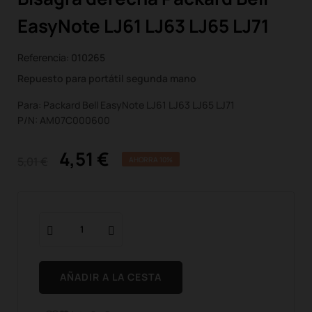
EasyNote LJ61 LJ63 LJ65 LJ71
Referencia:
010265
Repuesto para portátil segunda mano
Para: Packard Bell EasyNote LJ61 LJ63 LJ65 LJ71
P/N: AM07C000600
4,51 €
5,01 €
AHORRA 10%
AÑADIR A LA CESTA