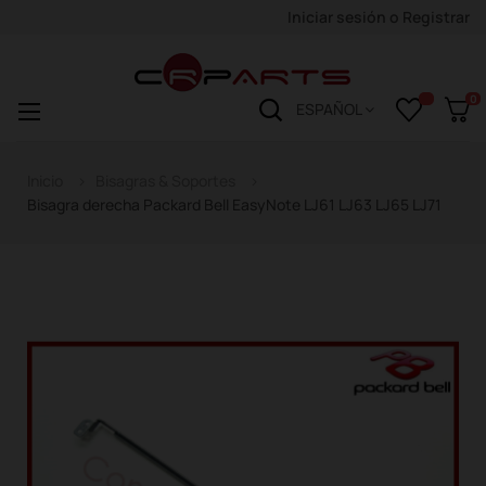
Iniciar sesión
o
Registrar
0
Navegación
☰
ESPAÑOL
de
palanca
Inicio
Bisagras & Soportes
Bisagra derecha Packard Bell EasyNote LJ61 LJ63 LJ65 LJ71