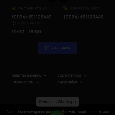
WHATAPP HOTLINE
SUPORTE TÉCHNICO
(0034) 691126449
(0034) 691126449
LUNES - VIERNES
10:00 - 18:00
VER EL MAPA
NUESTRA EMPRESA
CONTÁCTANOS


INFORMACIÓN
CATEGORÍAS


Send us a Whatsapp
Copyright © 2025
CompuRed Computers
. Todos los
Al continuar navegando por este sitio web, acepta nuestro uso
Al continuar navegando por este sitio web, acepta nuestro uso
derechos reservados