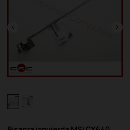
Bisagra izquierda MSI CX640