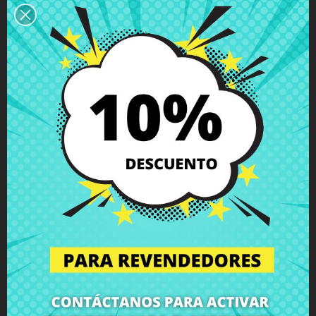
Descripción
Detalles del producto
Grados
Comentarios
Bisagra izquierda MSI CX640 MS-16Y1
con tornillos incluidos