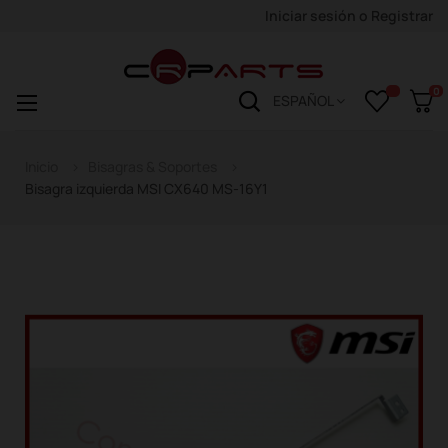
Iniciar sesión
o
Registrar
0
Navegación
☰
ESPAÑOL
de
palanca
Inicio
Bisagras & Soportes
Bisagra izquierda MSI CX640 MS-16Y1