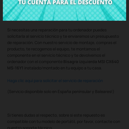
Compra
Bisagra izquierda MSI CX640 MS-16Y1
al mejor
precio en CRParts - PRODUCTO USADO ORIGINAL - disponible
también con nuestro servicio de montaje.
Si necesitas una reparación para tu ordenador puedes
solicitarla al servicio técnico y te enviaremos un presupuesto
de reparación. Con nuestro servicio de montaje, compras el
producto, te recogemos el equipo, te montamos el
componente en el servicio técnico y te devolvemos el
ordenador con el componente
Bisagra izquierda MSI CX640
MS-16Y1
instalado/montado en tu equipo a tu casa.
Haga clic aquí para solicitar el servicio de reparación
(Servicio disponible solo en España peninsular y Baleares!)
Si tienes dudas al respecto, sobre si este repuesto es
compatible con tu modelo de portátil, por favor, contacte con
nuestro soporte técnico.