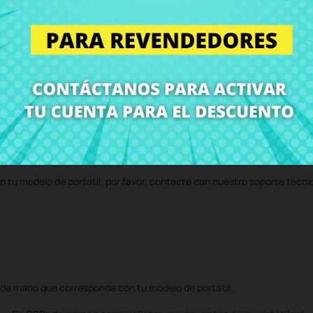
 en CRParts - PRODUCTO USADO ORIGINAL - disponible también con nue
 servicio técnico y te enviaremos un presupuesto de reparación. Con n
volvemos el ordenador con el componente
Bisagra izquierda Asus Viv
n tu modelo de portátil, por favor, contacte con nuestro soporte técni
da mano que corresponda con tu modelo de portátil.