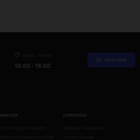
LUNES - VIERNES
VER EL MAPA
10:00 - 18:00
ORMACIÓN
CATEGORÍAS
o Y Entrega De Pedidos
Modulos Y Subplacas
ntía De Satisfacción 100%
Piezas Carcasa