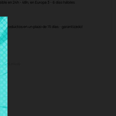
ble en 24h - 48h, en Europa 3 - 6 días hábiles
os productos en un plazo de 15 días - garantizado!
mentarios