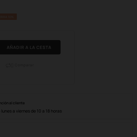
ORRA 10%
AÑADIR A LA CESTA
Comparar

nción al cliente
lunes a viernes de 10 a 18 horas