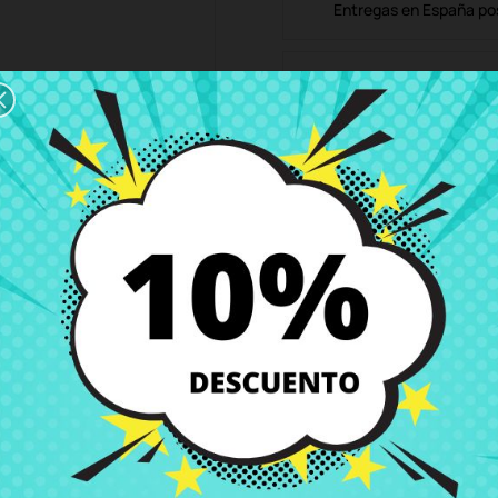
Entregas en España posi
Política de Devolución
Puedes devolver todos l
ón
Detalles del producto
Grados
Co