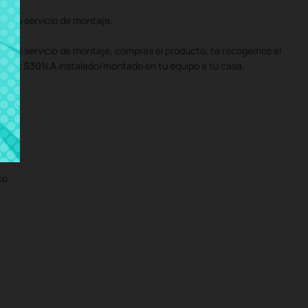
stro servicio de montaje.
uestro servicio de montaje, compras el producto, te recogemos el
obook S301LA
instalado/montado en tu equipo a tu casa.
co.