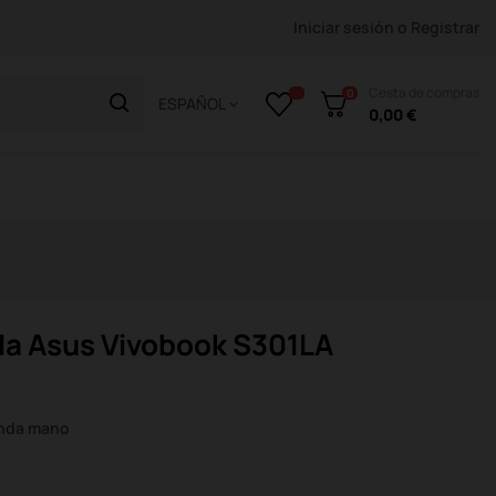
Iniciar sesión
o
Registrar
Cesta de compras
0
ESPAÑOL
0,00 €
rda Asus Vivobook S301LA
unda mano