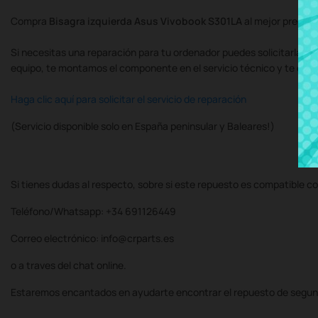
Compra
Bisagra izquierda Asus Vivobook S301LA
al mejor precio
Si necesitas una reparación para tu ordenador puedes solicitarla al
equipo, te montamos el componente en el servicio técnico y te de
Haga clic aquí para solicitar el servicio de reparación
(Servicio disponible solo en España peninsular y Baleares!)
Si tienes dudas al respecto, sobre si este repuesto es compatible co
Teléfono/Whatsapp: +34 691126449
Correo electrónico: info@crparts.es
o a traves del chat online.
Estaremos encantados en ayudarte encontrar el repuesto de segun