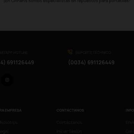
¡En CRParts somos especialistas en repuestos para portátiles!
ATAPP HOTLINE
SUPORTE TÉCHNICO
4) 691126449
(0034) 691126449
Facebook
Instagram
RA EMPRESA
CONTÁCTANOS
INF
 Nosotros
Contáctanos
Enví
Legal
Iniciar Sesión
Gara