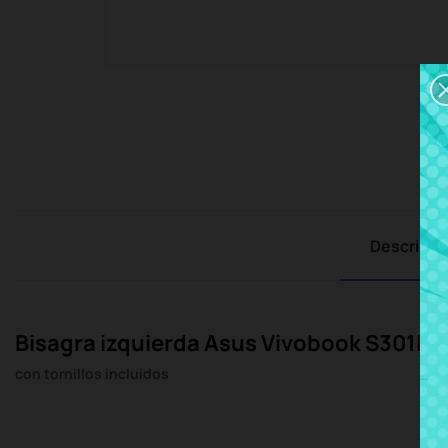
Descripci
Bisagra izquierda Asus Vivobook S301LA
con tornillos incluidos