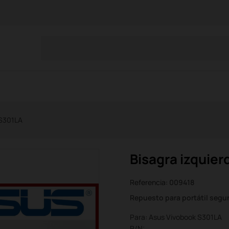
 S301LA
Bisagra izquie
Referencia:
009418
Repuesto para portátil seg
Para: Asus Vivobook S301LA
P/N: