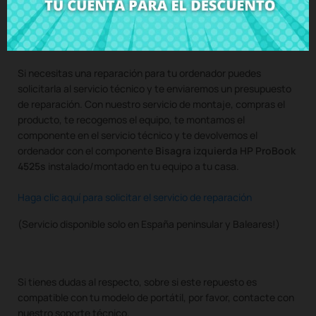
Compra
Bisagra izquierda HP ProBook 4525s
al mejor precio
en CRParts - PRODUCTO USADO ORIGINAL - disponible
también con nuestro servicio de montaje.
Si necesitas una reparación para tu ordenador puedes
solicitarla al servicio técnico y te enviaremos un presupuesto
de reparación. Con nuestro servicio de montaje, compras el
producto, te recogemos el equipo, te montamos el
componente en el servicio técnico y te devolvemos el
ordenador con el componente
Bisagra izquierda HP ProBook
4525s
instalado/montado en tu equipo a tu casa.
Haga clic aquí para solicitar el servicio de reparación
(Servicio disponible solo en España peninsular y Baleares!)
Si tienes dudas al respecto, sobre si este repuesto es
compatible con tu modelo de portátil, por favor, contacte con
nuestro soporte técnico.