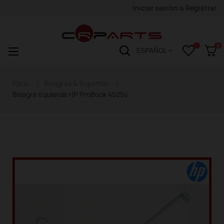
Iniciar sesión
o
Registrar
0
Navegación
☰
ESPAÑOL
de
palanca
Inicio
Bisagras & Soportes
Bisagra izquierda HP ProBook 4525s