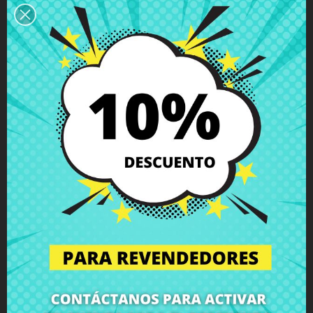
Descripción
Detalles del producto
Grados
Comentarios
Bisagra izquierda HP ProBook 4525s
con tornillos incluidos