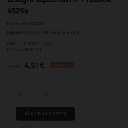
4525s
Referencia:
008746
Repuesto para portátil segunda mano
Para: HP ProBook 4525s
P/N: 34.4GK05.101
4,51 €
5,01 €
AHORRA 10%
AÑADIR A LA CESTA