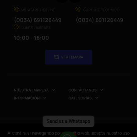
WHATAPP HOTLINE
SUPORTE TÉCHNICO
(0034) 691126449
(0034) 691126449
LUNES - VIERNES
10:00 - 18:00
VER EL MAPA
NUESTRA EMPRESA
CONTÁCTANOS


INFORMACIÓN
CATEGORÍAS


Send us a Whatsapp
Copyright © 2025
CompuRed Computers
. Todos los
Al continuar navegando por este sitio web, acepta nuestro uso
Al continuar navegando por este sitio web, acepta nuestro uso
derechos reservados