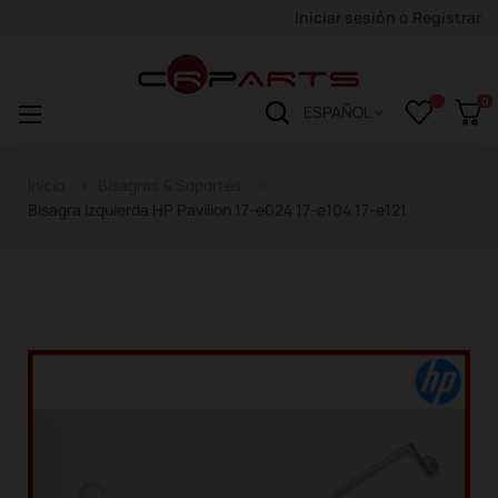
Iniciar sesión
o
Registrar
0
Navegación
☰
ESPAÑOL
de
palanca
Inicio
Bisagras & Soportes
Bisagra izquierda HP Pavilion 17-e024 17-e104 17-e121