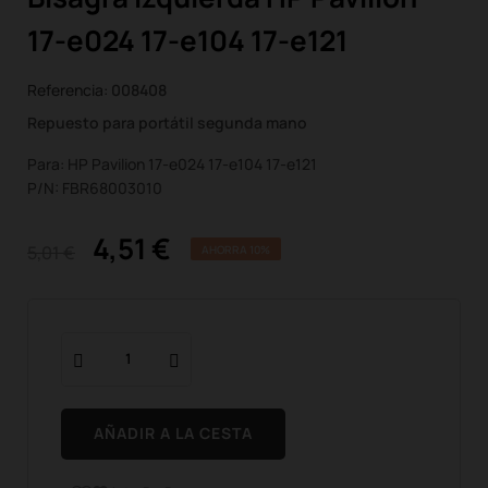
17-e024 17-e104 17-e121
Referencia:
008408
Repuesto para portátil segunda mano
Para: HP Pavilion 17-e024 17-e104 17-e121
P/N: FBR68003010
4,51 €
5,01 €
AHORRA 10%
AÑADIR A LA CESTA