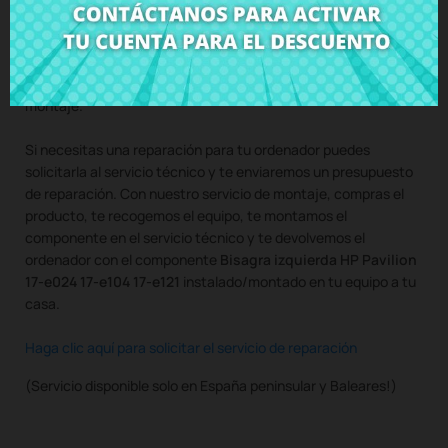
Compra
Bisagra izquierda HP Pavilion 17-e024 17-e104 17-
e121
al mejor precio en CRParts - PRODUCTO USADO
ORIGINAL - disponible también con nuestro servicio de
montaje.
Si necesitas una reparación para tu ordenador puedes
solicitarla al servicio técnico y te enviaremos un presupuesto
de reparación. Con nuestro servicio de montaje, compras el
producto, te recogemos el equipo, te montamos el
componente en el servicio técnico y te devolvemos el
ordenador con el componente
Bisagra izquierda HP Pavilion
17-e024 17-e104 17-e121
instalado/montado en tu equipo a tu
casa.
Haga clic aquí para solicitar el servicio de reparación
(Servicio disponible solo en España peninsular y Baleares!)