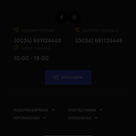
Facebook
Instagram
WHATAPP HOTLINE
SUPORTE TÉCHNICO
(0034) 691126449
(0034) 691126449
LUNES - VIERNES
10:00 - 18:00
VER EL MAPA
NUESTRA EMPRESA
CONTÁCTANOS


INFORMACIÓN
CATEGORÍAS

