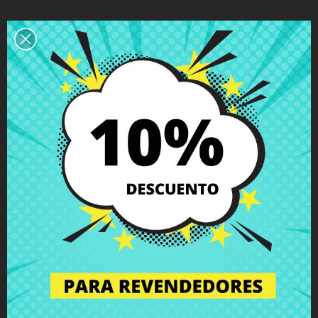
Descripción
Detalles del producto
Grados
Comentarios
Bisagra izquierda HP Pavilion 17-e024
17-e104 17-e121
con tornillos incluidos