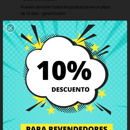
Puedes devolver todos los productos en un plazo
de 15 días - garantizado!
Descripción
Detalles del producto
Grados
Comentarios
Bisagra derecha Lenovo B50-30 B50-
45 B50-70 B50-80 IdeaPad 305-15IBD