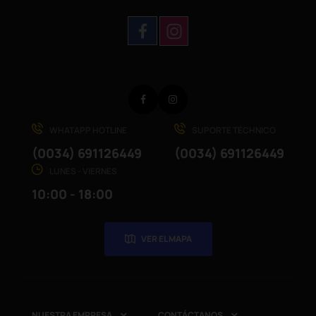
Facebook
Instagram
WHATAPP HOTLINE
SUPORTE TÉCHNICO
(0034) 691126449
(0034) 691126449
LUNES - VIERNES
10:00 - 18:00
VER EL MAPA
NUESTRA EMPRESA
CONTÁCTANOS

