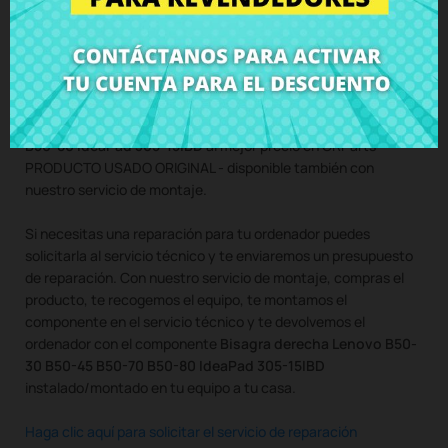
con tornillos incluidos
Compra
Bisagra derecha Lenovo B50-30 B50-45 B50-70
B50-80 IdeaPad 305-15IBD
al mejor precio en CRParts -
PRODUCTO USADO ORIGINAL - disponible también con
nuestro servicio de montaje.
Si necesitas una reparación para tu ordenador puedes
solicitarla al servicio técnico y te enviaremos un presupuesto
de reparación. Con nuestro servicio de montaje, compras el
producto, te recogemos el equipo, te montamos el
componente en el servicio técnico y te devolvemos el
ordenador con el componente
Bisagra derecha Lenovo B50-
30 B50-45 B50-70 B50-80 IdeaPad 305-15IBD
instalado/montado en tu equipo a tu casa.
Haga clic aquí para solicitar el servicio de reparación