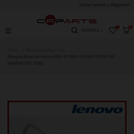
Iniciar sesión
o
Registrar
0
Navegación
☰
ESPAÑOL
de
palanca
Inicio
Bisagras & Soportes
Bisagra derecha Lenovo B50-30 B50-45 B50-70 B50-80
IdeaPad 305-15IBD