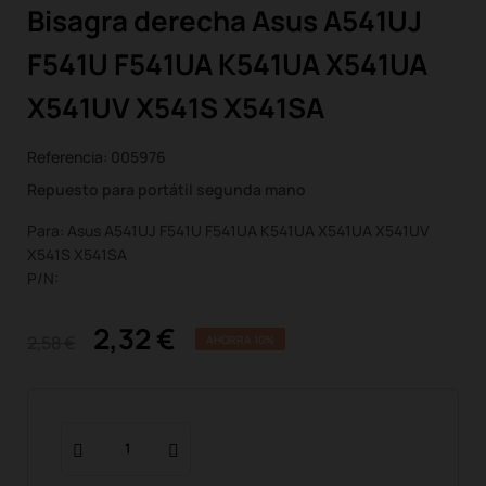
Bisagra derecha Asus A541UJ
F541U F541UA K541UA X541UA
X541UV X541S X541SA
Referencia:
005976
Repuesto para portátil segunda mano
Para: Asus A541UJ F541U F541UA K541UA X541UA X541UV
X541S X541SA
P/N:
2,32 €
2,58 €
AHORRA 10%