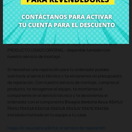
X541SA
sin tornillos
Compra
Bisagra derecha Asus A541UJ F541U F541UA K541UA
X541UA X541UV X541S X541SA
al mejor precio en CRParts -
PRODUCTO USADO ORIGINAL - disponible también con
nuestro servicio de montaje.
Si necesitas una reparación para tu ordenador puedes
solicitarla al servicio técnico y te enviaremos un presupuesto
de reparación. Con nuestro servicio de montaje, compras el
producto, te recogemos el equipo, te montamos el
componente en el servicio técnico y te devolvemos el
ordenador con el componente
Bisagra derecha Asus A541UJ
F541U F541UA K541UA X541UA X541UV X541S X541SA
instalado/montado en tu equipo a tu casa.
Haga clic aquí para solicitar el servicio de reparación