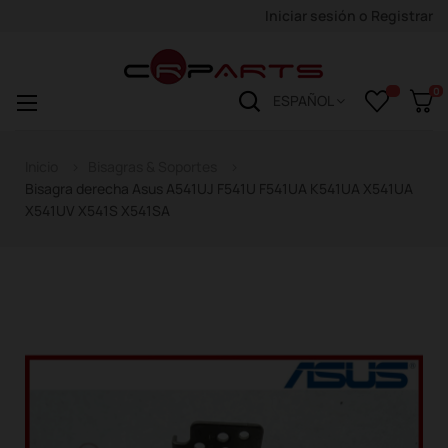
Iniciar sesión
o
Registrar
0
Navegación
☰
ESPAÑOL
de
palanca
Inicio
Bisagras & Soportes
Bisagra derecha Asus A541UJ F541U F541UA K541UA X541UA
X541UV X541S X541SA