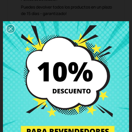
Puedes devolver todos los productos en un plazo
de 15 días - garantizado!
Descripción
Detalles del producto
Grados
Comentarios
Bisagra derecha Asus A541UJ F541U
F541UA K541UA X541UA X541UV X541S