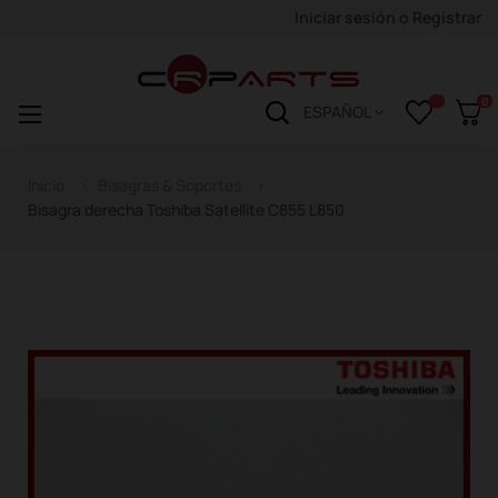
Iniciar sesión
o
Registrar
0
Navegación
☰
ESPAÑOL
de
palanca
Inicio
Bisagras & Soportes
Bisagra derecha Toshiba Satellite C855 L850