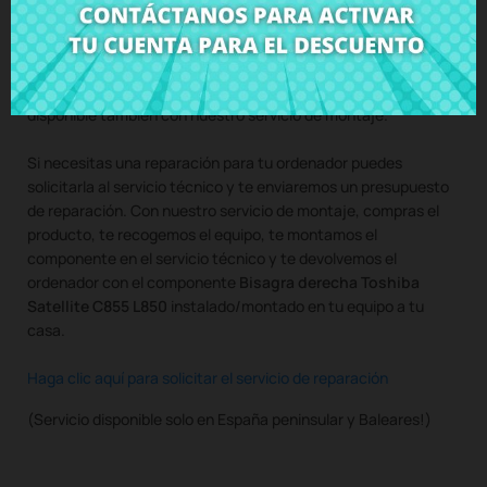
Compra
Bisagra derecha Toshiba Satellite C855 L850
al
mejor precio en CRParts - PRODUCTO USADO ORIGINAL -
disponible también con nuestro servicio de montaje.
Si necesitas una reparación para tu ordenador puedes
solicitarla al servicio técnico y te enviaremos un presupuesto
de reparación. Con nuestro servicio de montaje, compras el
producto, te recogemos el equipo, te montamos el
componente en el servicio técnico y te devolvemos el
ordenador con el componente
Bisagra derecha Toshiba
Satellite C855 L850
instalado/montado en tu equipo a tu
casa.
Haga clic aquí para solicitar el servicio de reparación
(Servicio disponible solo en España peninsular y Baleares!)