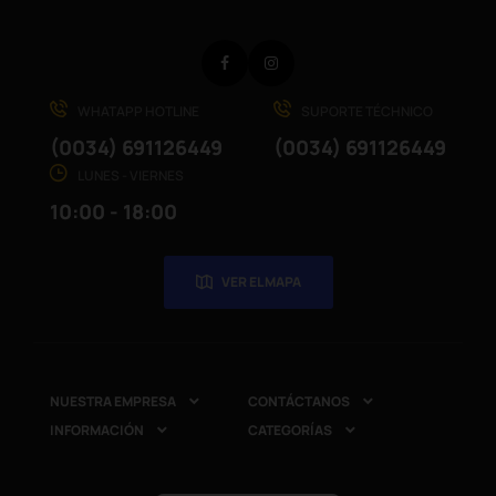
Facebook
Instagram
WHATAPP HOTLINE
SUPORTE TÉCHNICO
(0034) 691126449
(0034) 691126449
LUNES - VIERNES
10:00 - 18:00
VER EL MAPA
NUESTRA EMPRESA
CONTÁCTANOS


INFORMACIÓN
CATEGORÍAS

