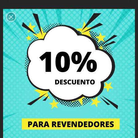
Descripción
Detalles del producto
Grados
Comentarios
Bisagra derecha Toshiba Satellite
C855 L850
con tornillos incluidos