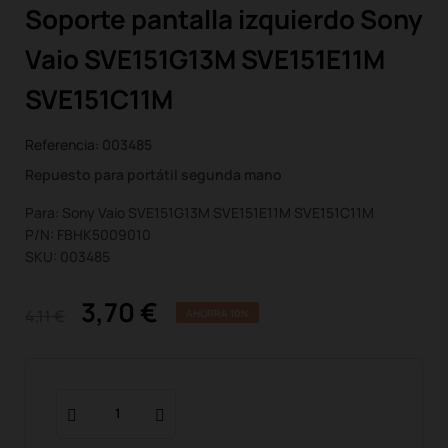
Soporte pantalla izquierdo Sony
Vaio SVE151G13M SVE151E11M
SVE151C11M
Referencia:
003485
Repuesto para portátil segunda mano
Para: Sony Vaio SVE151G13M SVE151E11M SVE151C11M
P/N: FBHK5009010
SKU: 003485
3,70 €
4,11 €
AHORRA 10%