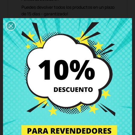
Puedes devolver todos los productos en un plazo
de 15 días - garantizado!
Descripción
Detalles del producto
Grados
Comentarios
Soporte pantalla izquierdo Sony Vaio
SVE151G13M SVE151E11M SVE151C11M