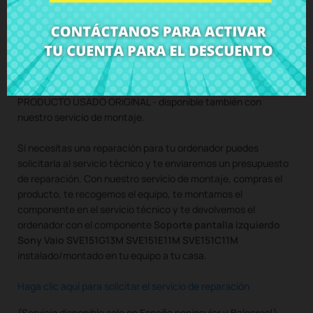
sin tornillos
Compra
Soporte pantalla izquierdo Sony Vaio SVE151G13M
SVE151E11M SVE151C11M
al mejor precio en CRParts -
PRODUCTO USADO ORIGINAL - disponible también con
nuestro servicio de montaje.
Si necesitas una reparación para tu ordenador puedes
solicitarla al servicio técnico y te enviaremos un presupuesto
de reparación. Con nuestro servicio de montaje, compras el
producto, te recogemos el equipo, te montamos el
componente en el servicio técnico y te devolvemos el
ordenador con el componente
Soporte pantalla izquierdo
Sony Vaio SVE151G13M SVE151E11M SVE151C11M
instalado/montado en tu equipo a tu casa.
Haga clic aquí para solicitar el servicio de reparación
(Servicio disponible solo en España peninsular y Baleares!)