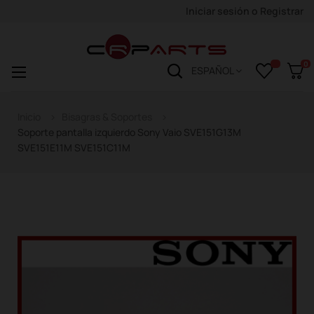
Iniciar sesión
o
Registrar
0
Navegación
☰
ESPAÑOL
de
palanca
Inicio
Bisagras & Soportes
Soporte pantalla izquierdo Sony Vaio SVE151G13M
SVE151E11M SVE151C11M