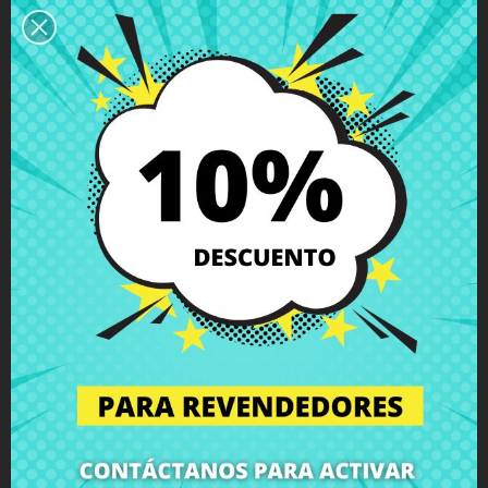
Descripción
Detalles del producto
Grados
Comentarios
Antena inalámbrica AUX Toshiba
Satellite C870