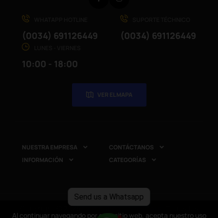
WHATAPP HOTLINE
SUPORTE TÉCHNICO
(0034) 691126449
(0034) 691126449
LUNES - VIERNES
10:00 - 18:00
VER EL MAPA
NUESTRA EMPRESA
CONTÁCTANOS


INFORMACIÓN
CATEGORÍAS


Send us a Whatsapp
Copyright © 2025
CompuRed Computers
. Todos los
Al continuar navegando por este sitio web, acepta nuestro uso
Al continuar navegando por este sitio web, acepta nuestro uso