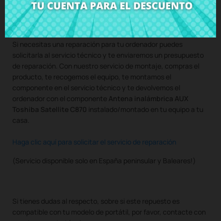
Compra
Antena inalámbrica AUX Toshiba Satellite C870
al
mejor precio en CRParts - PRODUCTO USADO ORIGINAL -
disponible también con nuestro servicio de montaje.
Si necesitas una reparación para tu ordenador puedes
solicitarla al servicio técnico y te enviaremos un presupuesto
de reparación. Con nuestro servicio de montaje, compras el
producto, te recogemos el equipo, te montamos el
componente en el servicio técnico y te devolvemos el
ordenador con el componente
Antena inalámbrica AUX
Toshiba Satellite C870
instalado/montado en tu equipo a tu
casa.
Haga clic aquí para solicitar el servicio de reparación
(Servicio disponible solo en España peninsular y Baleares!)
Si tienes dudas al respecto, sobre si este repuesto es
compatible con tu modelo de portátil, por favor, contacte con