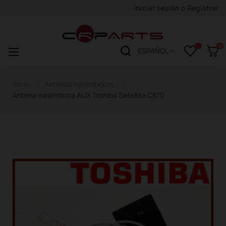
Iniciar sesión
o
Registrar
0
Navegación
☰
ESPAÑOL
de
palanca
Inicio
Antenas inalámbricas
Antena inalámbrica AUX Toshiba Satellite C870