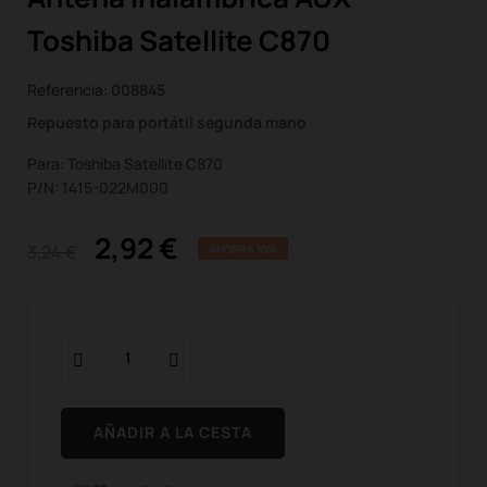
Toshiba Satellite C870
Referencia:
008845
Repuesto para portátil segunda mano
Para: Toshiba Satellite C870
P/N: 1415-022M000
2,92 €
3,24 €
AHORRA 10%
AÑADIR A LA CESTA