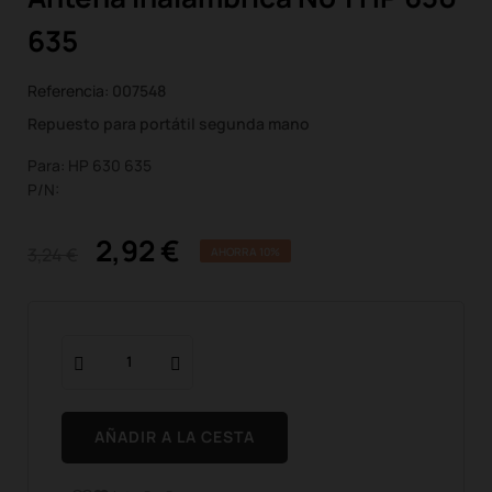
635
Referencia:
007548
Repuesto para portátil segunda mano
Para: HP 630 635
P/N:
2,92 €
3,24 €
AHORRA 10%
AÑADIR A LA CESTA