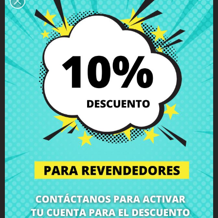
Descripción
Detalles del producto
Grados
Comentarios
Antena inalámbrica No 1 HP 630 635
Compra
Antena inalámbrica No 1 HP 630 635
al mejor precio
en CRParts - PRODUCTO USADO ORIGINAL - disponible