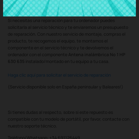
también con nuestro servicio de montaje.
Si necesitas una reparación para tu ordenador puedes
solicitarla al servicio técnico y te enviaremos un presupuesto
de reparación. Con nuestro servicio de montaje, compras el
producto, te recogemos el equipo, te montamos el
componente en el servicio técnico y te devolvemos el
ordenador con el componente
Antena inalámbrica No 1 HP
630 635
instalado/montado en tu equipo a tu casa.
Haga clic aquí para solicitar el servicio de reparación
(Servicio disponible solo en España peninsular y Baleares!)
Si tienes dudas al respecto, sobre si este repuesto es
compatible con tu modelo de portátil, por favor, contacte con
nuestro soporte técnico.
Teléfono/Whatsapp: +34 691126449