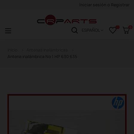
Iniciar sesión
o
Registrar
0
Navegación
☰
ESPAÑOL
de
palanca
Inicio
Antenas inalámbricas
Antena inalámbrica No 1 HP 630 635