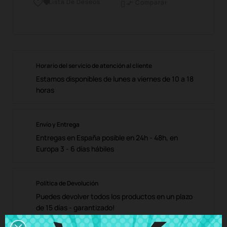
Lista De Deseos

Comparar

Horario del servicio de atención al cliente
Estamos disponibles de lunes a viernes de 10 a 18
horas
Envío y Entrega
Entregas en España posible en 24h - 48h, en
Europa 3 - 6 días hábiles
Política de Devolución
Puedes devolver todos los productos en un plazo
de 15 días - garantizado!