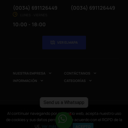
(0034) 691126449
(0034) 691126449
LUNES - VIERNES
10:00 - 18:00
VER EL MAPA
NUESTRA EMPRESA
CONTÁCTANOS


INFORMACIÓN
CATEGORÍAS


Send us a Whatsapp
Copyright © 2025
CompuRed Computers
. Todos los
Al continuar navegando por este sitio web, acepta nuestro uso
Al continuar navegando por este sitio web, acepta nuestro uso
derechos reservados
de cookies y sus datos personales de acuerdo con el RGPD de la
de cookies y sus datos personales de acuerdo con el RGPD de la
UE.
UE.
Ver más detalles
Ver más detalles
ACEPTO
ACEPTO