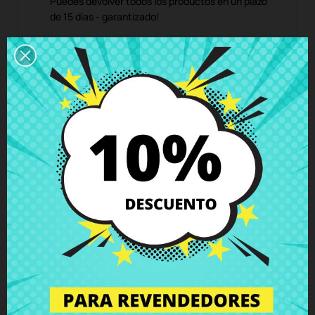
Puedes devolver todos los productos en un plazo
de 15 días - garantizado!
Descripción
Detalles del producto
Grados
Comentarios
Antena inalámbrica MAIN Asus
D540SA F540LA F540LJ F540SA
X540S X540YA