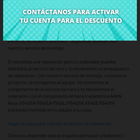
Compra
Antena inalámbrica MAIN Asus D540SA F540LA
F540LJ F540SA X540S X540YA
al mejor precio en CRParts -
PRODUCTO USADO ORIGINAL - disponible también con
nuestro servicio de montaje.
Si necesitas una reparación para tu ordenador puedes
solicitarla al servicio técnico y te enviaremos un presupuesto
de reparación. Con nuestro servicio de montaje, compras el
producto, te recogemos el equipo, te montamos el
componente en el servicio técnico y te devolvemos el
ordenador con el componente
Antena inalámbrica MAIN
Asus D540SA F540LA F540LJ F540SA X540S X540YA
instalado/montado en tu equipo a tu casa.
Haga clic aquí para solicitar el servicio de reparación
(Servicio disponible solo en España peninsular y Baleares!)