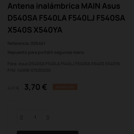
Antena inalámbrica MAIN Asus
D540SA F540LA F540LJ F540SA
X540S X540YA
Referencia:
006461
Repuesto para portátil segunda mano
Para: Asus D540SA F540LA F540LJ F540SA X540S X540YA
P/N: 14008-01530000
3,70 €
4,11 €
AHORRA 10%