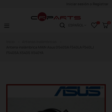
Iniciar sesión
o
Registrar
0
Navegación
☰
ESPAÑOL
de
palanca
Inicio
Antenas inalámbricas
Antena inalámbrica MAIN Asus D540SA F540LA F540LJ
F540SA X540S X540YA