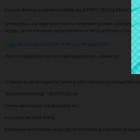
Compra
Antena inalámbrica MAIN Asus F551C F551CA F551M
al me
Si necesitas una reparación para tu ordenador puedes solicitarla al
equipo, te montamos el componente en el servicio técnico y te de
Haga clic aquí para solicitar el servicio de reparación
(Servicio disponible solo en España peninsular y Baleares!)
Si tienes dudas al respecto, sobre si este repuesto es compatible co
Teléfono/Whatsapp: +34 691126449
Correo electrónico: info@crparts.es
o a traves del chat online.
Estaremos encantados en ayudarte encontrar el repuesto de segun