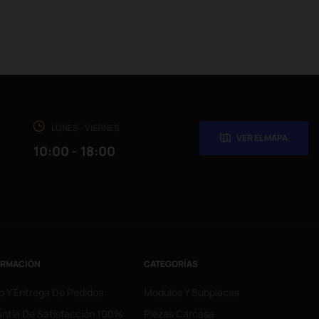
LUNES - VIERNES
VER EL MAPA
10:00 - 18:00
ORMACIÓN
CATEGORÍAS
o Y Entrega De Pedidos
Modulos Y Subplacas
ntía De Satisfacción 100%
Piezas Carcasa