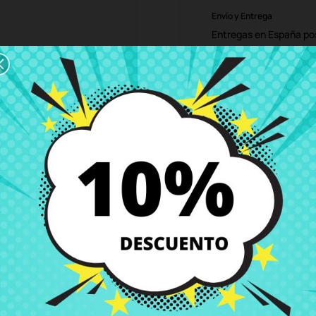
Envío y Entrega
Entregas en España posi
Política de Devolución
Puedes devolver todos l
ón
Detalles del producto
Grados
Co
51CA F551M