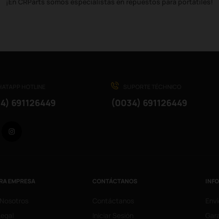
¡En CRParts somos especialistas en repuestos para portátiles!
ATAPP HOTLINE
SUPORTE TÉCHNICO
4) 691126449
(0034) 691126449
Facebook
Instagram
RA EMPRESA
CONTÁCTANOS
INF
 Nosotros
Contáctanos
Enví
Legal
Iniciar Sesión
Gara