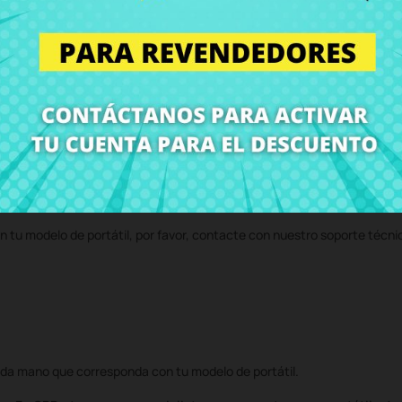
jor precio en CRParts - PRODUCTO USADO ORIGINAL - disponible tambi
 servicio técnico y te enviaremos un presupuesto de reparación. Con n
volvemos el ordenador con el componente
Antena inalámbrica MAIN As
n tu modelo de portátil, por favor, contacte con nuestro soporte técni
da mano que corresponda con tu modelo de portátil.