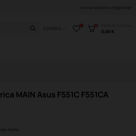
Iniciar sesión
o
Registrar
Cesta de compras
0
ESPAÑOL
0,00 €
rica MAIN Asus F551C F551CA
unda mano