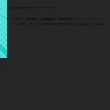
én con nuestro servicio de montaje.
uestro servicio de montaje, compras el producto, te recogemos el
us F551C F551CA F551M
instalado/montado en tu equipo a tu casa.
co.