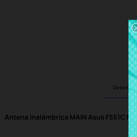
Descripci
Antena inalámbrica MAIN Asus F551C F5