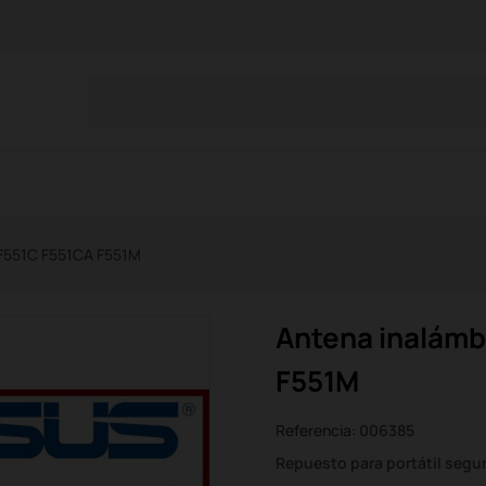
 F551C F551CA F551M
Antena inalámb
F551M
Referencia:
006385
Repuesto para portátil seg