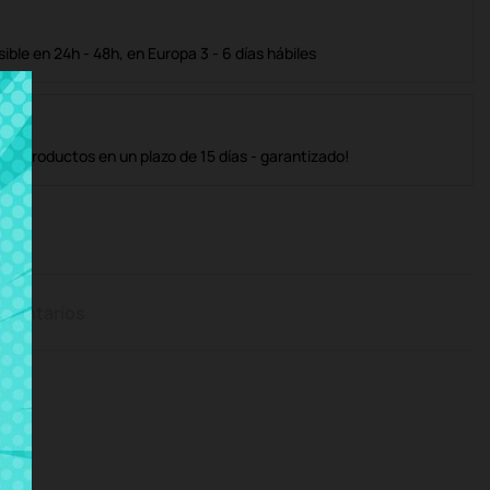
ble en 24h - 48h, en Europa 3 - 6 días hábiles
os productos en un plazo de 15 días - garantizado!
mentarios