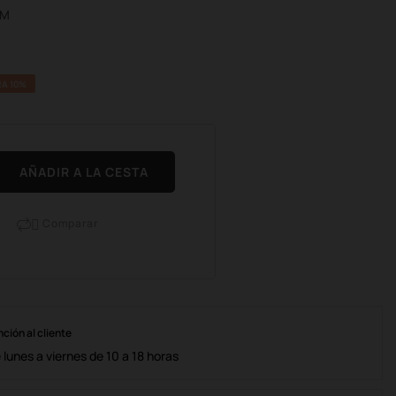
1M
A 10%
AÑADIR A LA CESTA
Comparar

nción al cliente
lunes a viernes de 10 a 18 horas