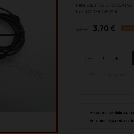
Para: Asus F551C F551CA F55
P/N: 14007-01250200
3,70 €
4,11 €
AHORR
Lista De Deseos

Horario del servicio de ate
Estamos disponibles de 