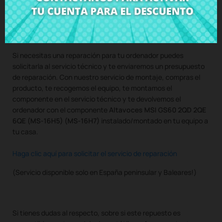
Compra
Altavoces MSI GS60 2QD 2QE 6QE (MS-16H5) (MS-
16H7)
al mejor precio en CRParts - PRODUCTO USADO
ORIGINAL - disponible también con nuestro servicio de
montaje.
Si necesitas una reparación para tu ordenador puedes
solicitarla al servicio técnico y te enviaremos un presupuesto
de reparación. Con nuestro servicio de montaje, compras el
producto, te recogemos el equipo, te montamos el
componente en el servicio técnico y te devolvemos el
ordenador con el componente
Altavoces MSI GS60 2QD 2QE
6QE (MS-16H5) (MS-16H7)
instalado/montado en tu equipo a
tu casa.
Haga clic aquí para solicitar el servicio de reparación
(Servicio disponible solo en España peninsular y Baleares!)
Si tienes dudas al respecto, sobre si este repuesto es