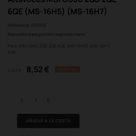
6QE (MS-16H5) (MS-16H7)
Referencia:
009150
Repuesto para portátil segunda mano
Para: MSI GS60 2QD 2QE 6QE (MS-16H5) (MS-16H7)
P/N:
8,52 €
9,47 €
AHORRA 10%
AÑADIR A LA CESTA