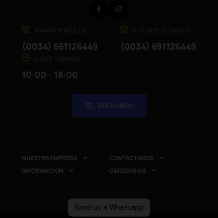
Facebook
Instagram
WHATAPP HOTLINE
SUPORTE TÉCHNICO
(0034) 691126449
(0034) 691126449
LUNES - VIERNES
10:00 - 18:00
VER EL MAPA
NUESTRA EMPRESA
CONTÁCTANOS


INFORMACIÓN
CATEGORÍAS


Send us a Whatsapp