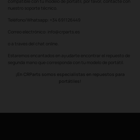
compatible con tu modelo de portátil, por favor, contacte con
nuestro soporte técnico.
Teléfono/Whatsapp: +34 691126449
Correo electrónico: info@crparts.es
o a traves del chat online.
Estaremos encantados en ayudarte encontrar el repuesto de
segunda mano que corresponda con tu modelo de portátil.
¡En CRParts somos especialistas en repuestos para
portátiles!