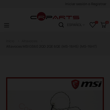
Iniciar sesión
o
Registrar
0
Navegación
☰
ESPAÑOL
de
palanca
Inicio
Altavoces
Altavoces MSI GS60 2QD 2QE 6QE (MS-16H5) (MS-16H7)