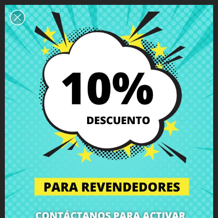
Descripción
Detalles del producto
Grados
Comentarios
Altavoces MSI GS60 2QD 2QE 6QE
(MS-16H5) (MS-16H7)