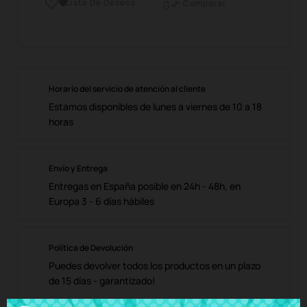
Lista De Deseos

Comparar

Horario del servicio de atención al cliente
Estamos disponibles de lunes a viernes de 10 a 18
horas
Envío y Entrega
Entregas en España posible en 24h - 48h, en
Europa 3 - 6 días hábiles
Política de Devolución
Puedes devolver todos los productos en un plazo
de 15 días - garantizado!