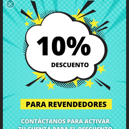
Descripción
Detalles del producto
Grados
Comentarios
Altavoces Lenovo Yoga 300-11IBR
300-11IBY