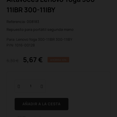
11IBR 300-11IBY
Referencia:
008183
Repuesto para portátil segunda mano
Para: Lenovo Yoga 300-11IBR 300-11IBY
P/N: 1016-00128
5,67 €
6,30 €
AHORRA 10%
AÑADIR A LA CESTA