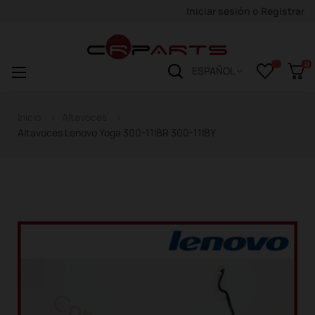
Iniciar sesión
o
Registrar
0
Navegación
☰
ESPAÑOL
de
palanca
Inicio
Altavoces
Altavoces Lenovo Yoga 300-11IBR 300-11IBY