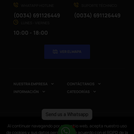
WHATAPP HOTLINE
SUPORTE TÉCHNICO
(0034) 691126449
(0034) 691126449
LUNES - VIERNES
10:00 - 18:00
VER EL MAPA
NUESTRA EMPRESA
CONTÁCTANOS


INFORMACIÓN
CATEGORÍAS


Send us a Whatsapp
Copyright © 2025
CompuRed Computers
. Todos los
Al continuar navegando por este sitio web, acepta nuestro uso
Al continuar navegando por este sitio web, acepta nuestro uso
derechos reservados
de cookies y sus datos personales de acuerdo con el RGPD de la
de cookies y sus datos personales de acuerdo con el RGPD de la