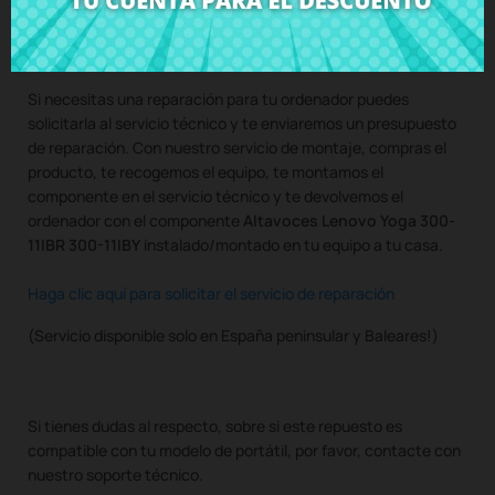
Compra
Altavoces Lenovo Yoga 300-11IBR 300-11IBY
al
mejor precio en CRParts - PRODUCTO USADO ORIGINAL -
disponible también con nuestro servicio de montaje.
Si necesitas una reparación para tu ordenador puedes
solicitarla al servicio técnico y te enviaremos un presupuesto
de reparación. Con nuestro servicio de montaje, compras el
producto, te recogemos el equipo, te montamos el
componente en el servicio técnico y te devolvemos el
ordenador con el componente
Altavoces Lenovo Yoga 300-
11IBR 300-11IBY
instalado/montado en tu equipo a tu casa.
Haga clic aquí para solicitar el servicio de reparación
(Servicio disponible solo en España peninsular y Baleares!)
Si tienes dudas al respecto, sobre si este repuesto es
compatible con tu modelo de portátil, por favor, contacte con
nuestro soporte técnico.