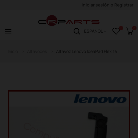
Iniciar sesión
o
Registrar
0
Navegación
☰
ESPAÑOL
de
palanca
Inicio
Altavoces
Altavoz Lenovo IdeaPad Flex 14