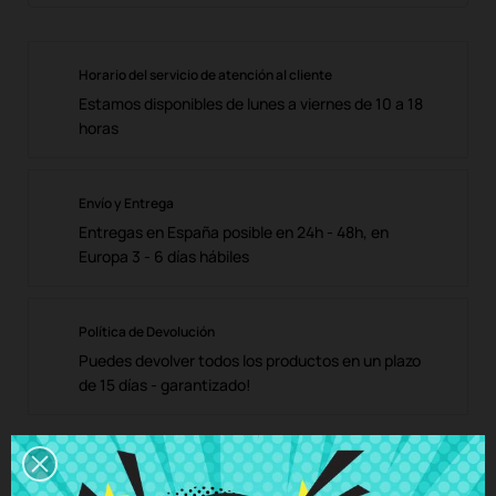
Horario del servicio de atención al cliente
Estamos disponibles de lunes a viernes de 10 a 18
horas
Envío y Entrega
Entregas en España posible en 24h - 48h, en
Europa 3 - 6 días hábiles
Política de Devolución
Puedes devolver todos los productos en un plazo
de 15 días - garantizado!