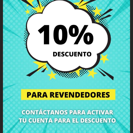
Descripción
Detalles del producto
Grados
Comentarios
Altavoz Lenovo IdeaPad Flex 14
Compra
Altavoz Lenovo IdeaPad Flex 14
al mejor precio en
CRParts - PRODUCTO USADO ORIGINAL - disponible también
con nuestro servicio de montaje.