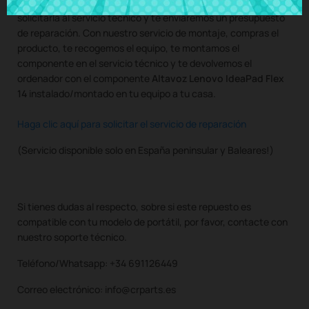
Si necesitas una reparación para tu ordenador puedes
solicitarla al servicio técnico y te enviaremos un presupuesto
de reparación. Con nuestro servicio de montaje, compras el
producto, te recogemos el equipo, te montamos el
componente en el servicio técnico y te devolvemos el
ordenador con el componente
Altavoz Lenovo IdeaPad Flex
14
instalado/montado en tu equipo a tu casa.
Haga clic aquí para solicitar el servicio de reparación
(Servicio disponible solo en España peninsular y Baleares!)
Si tienes dudas al respecto, sobre si este repuesto es
compatible con tu modelo de portátil, por favor, contacte con
nuestro soporte técnico.
Teléfono/Whatsapp: +34 691126449
Correo electrónico: info@crparts.es