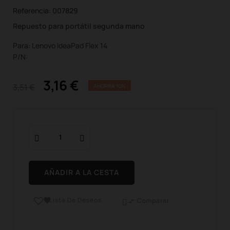
Referencia:
007829
Repuesto para portátil segunda mano
Para: Lenovo IdeaPad Flex 14
P/N:
3,16 €
3,51 €
AHORRA 10%
AÑADIR A LA CESTA
Lista De Deseos

Comparar
