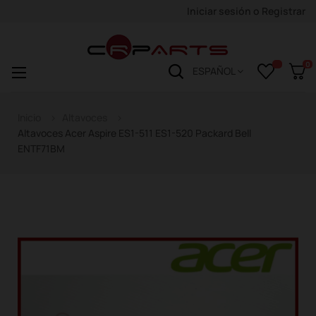
Iniciar sesión
o
Registrar
0
Navegación
☰
ESPAÑOL
de
palanca
Inicio
Altavoces
Altavoces Acer Aspire ES1-511 ES1-520 Packard Bell
ENTF71BM