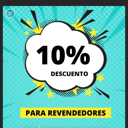
Descripción
Detalles del producto
Grados
Comentarios
Altavoces Acer Aspire ES1-511 ES1-
520 Packard Bell ENTF71BM