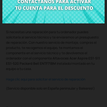
Compra
Altavoces Acer Aspire ES1-511 ES1-520 Packard Bell
ENTF71BM
al mejor precio en CRParts - PRODUCTO USADO
ORIGINAL - disponible también con nuestro servicio de
montaje.
Si necesitas una reparación para tu ordenador puedes
solicitarla al servicio técnico y te enviaremos un presupuesto
de reparación. Con nuestro servicio de montaje, compras el
producto, te recogemos el equipo, te montamos el
componente en el servicio técnico y te devolvemos el
ordenador con el componente
Altavoces Acer Aspire ES1-511
ES1-520 Packard Bell ENTF71BM
instalado/montado en tu
equipo a tu casa.
Haga clic aquí para solicitar el servicio de reparación
(Servicio disponible solo en España peninsular y Baleares!)