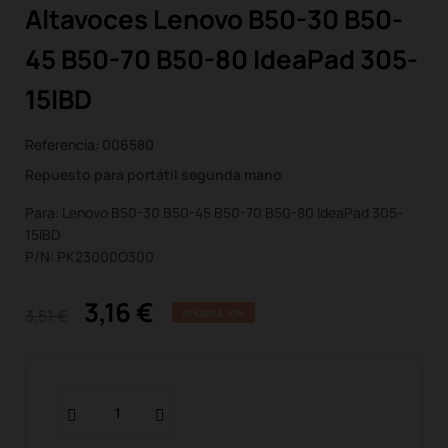
Altavoces Lenovo B50-30 B50-
45 B50-70 B50-80 IdeaPad 305-
15IBD
Referencia:
006580
Repuesto para portátil segunda mano
Para: Lenovo B50-30 B50-45 B50-70 B50-80 IdeaPad 305-
15IBD
P/N: PK23000O300
3,16 €
3,51 €
AHORRA 10%