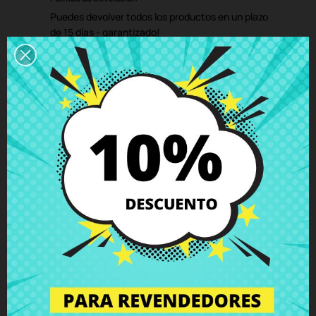
Puedes devolver todos los productos en un plazo
de 15 días - garantizado!
Descripción
Detalles del producto
Grados
Comentarios
Altavoces Lenovo B50-30 B50-45
B50-70 B50-80 IdeaPad 305-15IBD