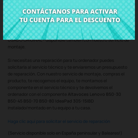
Compra
Altavoces Lenovo B50-30 B50-45 B50-70 B50-80
IdeaPad 305-15IBD
al mejor precio en CRParts - PRODUCTO
USADO ORIGINAL - disponible también con nuestro servicio de
montaje.
Si necesitas una reparación para tu ordenador puedes
solicitarla al servicio técnico y te enviaremos un presupuesto
de reparación. Con nuestro servicio de montaje, compras el
producto, te recogemos el equipo, te montamos el
componente en el servicio técnico y te devolvemos el
ordenador con el componente
Altavoces Lenovo B50-30
B50-45 B50-70 B50-80 IdeaPad 305-15IBD
instalado/montado en tu equipo a tu casa.
Haga clic aquí para solicitar el servicio de reparación
(Servicio disponible solo en España peninsular y Baleares!)