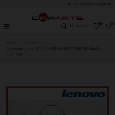
Iniciar sesión
o
Registrar
0
Navegación
☰
ESPAÑOL
de
palanca
Inicio
Altavoces
Altavoces Lenovo B50-30 B50-45 B50-70 B50-80 IdeaPad
305-15IBD