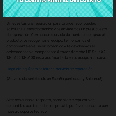
Compra
Altavoz derecho HP Split X2 13-m103 13-p100
al
mejor precio en CRParts - PRODUCTO USADO ORIGINAL -
disponible también con nuestro servicio de montaje.
Si necesitas una reparación para tu ordenador puedes
solicitarla al servicio técnico y te enviaremos un presupuesto
de reparación. Con nuestro servicio de montaje, compras el
producto, te recogemos el equipo, te montamos el
componente en el servicio técnico y te devolvemos el
ordenador con el componente
Altavoz derecho HP Split X2
13-m103 13-p100
instalado/montado en tu equipo a tu casa.
Haga clic aquí para solicitar el servicio de reparación
(Servicio disponible solo en España peninsular y Baleares!)
Si tienes dudas al respecto, sobre si este repuesto es
compatible con tu modelo de portátil, por favor, contacte con
nuestro soporte técnico.