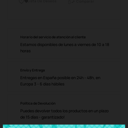
Lista De Deseos

Comparar

Horario del servicio de atención al cliente
Estamos disponibles de lunes a viernes de 10 a 18
horas
Envío y Entrega
Entregas en España posible en 24h - 48h, en
Europa 3 - 6 días hábiles
Política de Devolución
Puedes devolver todos los productos en un plazo
de 15 días - garantizado!