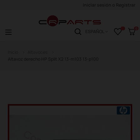
Iniciar sesión
o
Registrar
0
Navegación
☰
ESPAÑOL
de
palanca
Inicio
Altavoces
Altavoz derecho HP Split X2 13-m103 13-p100