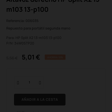
m103 13-p100
Referencia:
006035
Repuesto para portátil segunda mano
Para: HP Split X2 13-m103 13-p100
P/N: 34W05TP20
5,01 €
5,56 €
AHORRA 10%
AÑADIR A LA CESTA