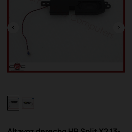
Altavoz derecho HP Split X2 13-