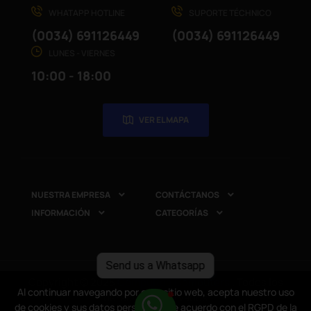
WHATAPP HOTLINE
SUPORTE TÉCHNICO
(0034) 691126449
(0034) 691126449
LUNES - VIERNES
10:00 - 18:00
VER EL MAPA
NUESTRA EMPRESA
CONTÁCTANOS


INFORMACIÓN
CATEGORÍAS


Send us a Whatsapp
Copyright © 2025
CompuRed Computers
. Todos los
Al continuar navegando por este sitio web, acepta nuestro uso
Al continuar navegando por este sitio web, acepta nuestro uso
derechos reservados
de cookies y sus datos personales de acuerdo con el RGPD de la
de cookies y sus datos personales de acuerdo con el RGPD de la