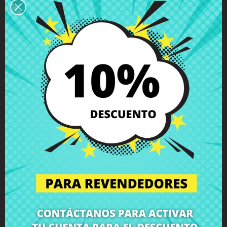
Descripción
Detalles del producto
Grados
Comentarios
Altavoz derecho HP Split X2 13-m103
13-p100