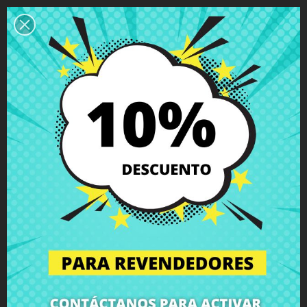
Descripción
Detalles del producto
Grados
Comentarios
Altavoces Asus F541UA F541UV
K541UA X541SA X541UA