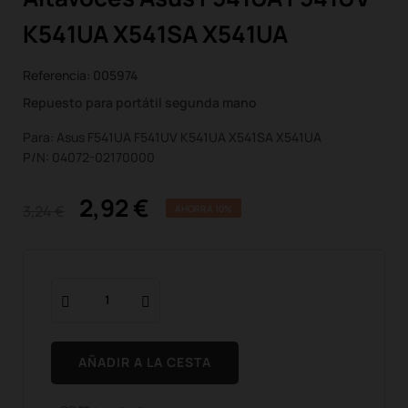
K541UA X541SA X541UA
Referencia:
005974
Repuesto para portátil segunda mano
Para: Asus F541UA F541UV K541UA X541SA X541UA
P/N: 04072-02170000
2,92 €
3,24 €
AHORRA 10%
AÑADIR A LA CESTA