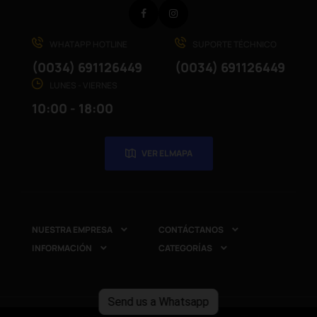
Facebook
Instagram
WHATAPP HOTLINE
SUPORTE TÉCHNICO
(0034) 691126449
(0034) 691126449
LUNES - VIERNES
10:00 - 18:00
VER EL MAPA
NUESTRA EMPRESA
CONTÁCTANOS


INFORMACIÓN
CATEGORÍAS


Send us a Whatsapp