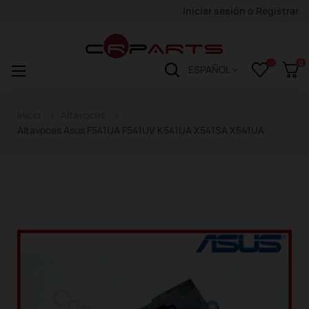
Iniciar sesión
o
Registrar
0
Navegación
☰
ESPAÑOL
de
palanca
Inicio
Altavoces
Altavoces Asus F541UA F541UV K541UA X541SA X541UA