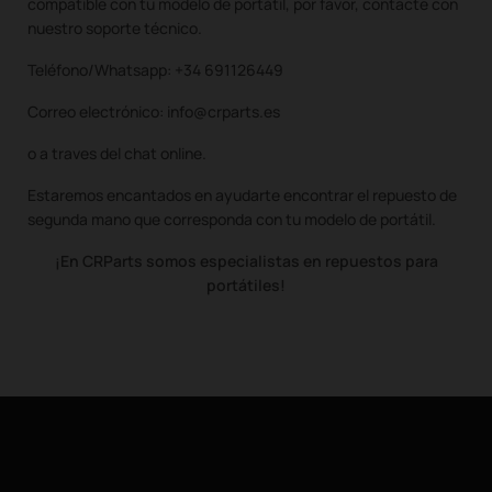
compatible con tu modelo de portátil, por favor, contacte con
nuestro soporte técnico.
Teléfono/Whatsapp: +34 691126449
Correo electrónico: info@crparts.es
o a traves del chat online.
Estaremos encantados en ayudarte encontrar el repuesto de
segunda mano que corresponda con tu modelo de portátil.
¡En CRParts somos especialistas en repuestos para
portátiles!