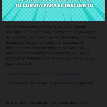
Compra
Altavoces Asus F541UA F541UV K541UA X541SA
X541UA
al mejor precio en CRParts - PRODUCTO USADO
ORIGINAL - disponible también con nuestro servicio de
montaje.
Si necesitas una reparación para tu ordenador puedes
solicitarla al servicio técnico y te enviaremos un presupuesto
de reparación. Con nuestro servicio de montaje, compras el
producto, te recogemos el equipo, te montamos el
componente en el servicio técnico y te devolvemos el
ordenador con el componente
Altavoces Asus F541UA
F541UV K541UA X541SA X541UA
instalado/montado en tu
equipo a tu casa.
Haga clic aquí para solicitar el servicio de reparación
(Servicio disponible solo en España peninsular y Baleares!)
Si tienes dudas al respecto, sobre si este repuesto es