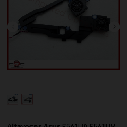
Altavoces Asus F541UA F541UV