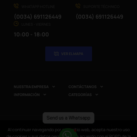
WHATAPP HOTLINE
SUPORTE TÉCHNICO
(0034) 691126449
(0034) 691126449
LUNES - VIERNES
10:00 - 18:00
VER EL MAPA
NUESTRA EMPRESA
CONTÁCTANOS


INFORMACIÓN
CATEGORÍAS


Send us a Whatsapp
Copyright © 2025
CompuRed Computers
. Todos los
Al continuar navegando por este sitio web, acepta nuestro uso
Al continuar navegando por este sitio web, acepta nuestro uso
derechos reservados
de cookies y sus datos personales de acuerdo con el RGPD de la
de cookies y sus datos personales de acuerdo con el RGPD de la