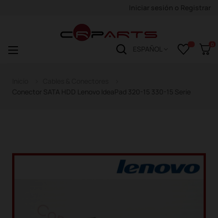
Iniciar sesión
o
Registrar
0
Navegación
☰
ESPAÑOL
de
palanca
Inicio
Cables & Conectores
Conector SATA HDD Lenovo IdeaPad 320-15 330-15 Serie