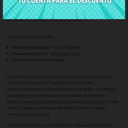
portátiles, venta de piezas de portátiles, carcasas para
portátiles, altavoces portátiles, teclados portátiles, pantallas
portátiles, bisagras portátiles, y todo tipo de componentes de
portátiles de todas las marcas y modelos.
Puedes contactarnos por:
Teléfono/Whatsapp:
+34 691126449
Correo electrónico:
info@crparts.es
Chat online en nuestra web
En CRParts, trabajamos cada día para ofrecerte la mayor
variedad de repuestos originales para portátiles,
componentes reacondicionados para portátiles, recambios
portátiles y soluciones para la reparación de portátiles
baratos. Nuestro compromiso es ayudarte a prolongar la vida
útil de tu equipo con piezas de calidad, servicio rápido y
atención personalizada.
¡Confía en CRParts, especialistas en repuestos portátiles,