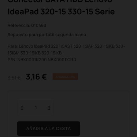
IdeaPad 320-15 330-15 Serie
Referencia:
010463
Repuesto para portátil segunda mano
Para: Lenovo IdeaPad 320-15AST 320-15IAP 320-15IKB 330-
15IGM 330-15IKB 520-15IKB
P/N: NBX0001K200 NBX0001K210
3,16 €
3,51 €
AHORRA 10%
AÑADIR A LA CESTA