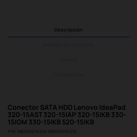
Descripción
Detalles del producto
Grados
Comentarios
Conector SATA HDD Lenovo IdeaPad
320-15AST 320-15IAP 320-15IKB 330-
15IGM 330-15IKB 520-15IKB
P/N: NBX0001K200 NBX0001K210