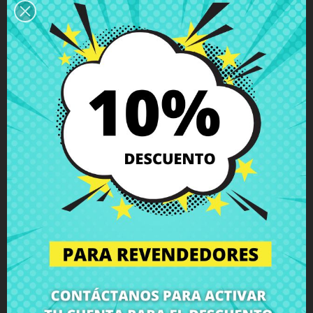
repuesto para tu portátil, nos encargamos de recoger tu
equipo, montamos el componente en nuestro taller
especializado y te devolvemos el ordenador con el repuesto
Conector SATA HDD Lenovo IdeaPad 320-15AST 320-15IAP
320-15IKB 330-15IGM 330-15IKB 520-15IKB
perfectamente
instalado a tu domicilio. Así, te aseguras de que todos los
componentes portátiles sean instalados por profesionales,
manteniendo la integridad y el rendimiento de tu equipo.
Haga clic aquí para solicitar el servicio de reparación
(Servicio disponible solo en España peninsular y Baleares!)
¿No estás seguro de si este repuesto es compatible con tu
modelo de portátil? No te preocupes. Nuestro equipo de
soporte técnico está a tu disposición para resolver cualquier
duda sobre repuestos portátiles, compatibilidades o cualquier
otro aspecto relacionado con los componentes portátiles de
tu equipo. En CRParts, somos expertos en reparación de