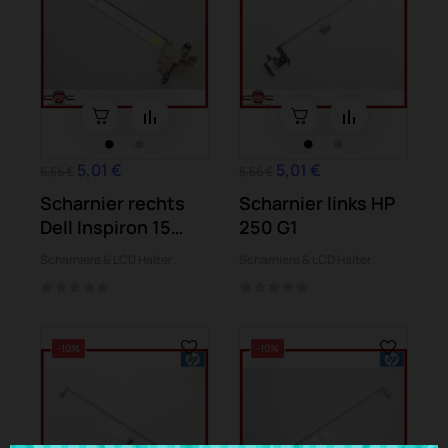
5,01 €
5,01 €
5,56 €
5,56 €
Scharnier rechts
Scharnier links HP
Dell Inspiron 15
250 G1
5567 (P66F)
Scharniere & LCD Halter
Scharniere & LCD Halter
-10%
-10%