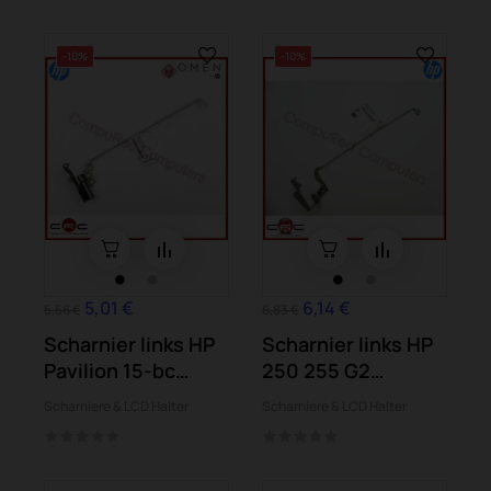
-10%
-10%
5,01 €
6,14 €
5,56 €
6,83 €
Scharnier links HP
Scharnier links HP
Pavilion 15-bc
250 255 G2
Omen 15-ax
Pavilion 15-d004...
Scharniere & LCD Halter
Scharniere & LCD Halter