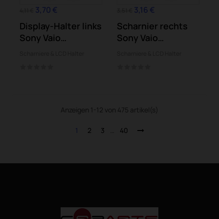
3,70 €
3,16 €
4,11 €
3,51 €
Display-Halter links
Scharnier rechts
Sony Vaio
Sony Vaio
SVE151G13M...
SVE151C11M
Scharniere & LCD Halter
Scharniere & LCD Halter
SVE151E11M
Anzeigen 1-12 von 475 artikel(s)
1
2
3
…
40