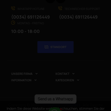
WHATAPP HOTLINE
TECHNISCHER SUPPORT
(0034) 691126449
(0034) 691126449
MONTAG - FREITAG
10:00 - 18:00
STANDORT
UNSERE FIRMA
KONTAKT


INFORMATION
KATEGORIEN


Send us a Whatsapp
Copyright © 2025
CompuRed Computers
. Alle Rechte
Indem Sie diese Website weiter durchsuchen, stimmen Sie der
vorbehalten