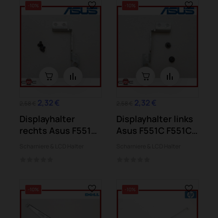
-10%
-10%
2,32 €
2,32 €
2,58 €
2,58 €
Displayhalter
Displayhalter links
rechts Asus F551C
Asus F551C F551CA
F551CA F551M
F551M
Scharniere & LCD Halter
Scharniere & LCD Halter
-10%
-10%