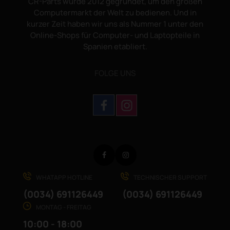
CR-Parts wurde 2012 gegründet, um den großen
Computermarkt der Welt zu bedienen. Und in
kurzer Zeit haben wir uns als Nummer 1 unter den
Online-Shops für Computer- und Laptopteile in
Spanien etabliert.
FOLGE UNS
Facebook
Instagram
WHATAPP HOTLINE
TECHNISCHER SUPPORT
(0034) 691126449
(0034) 691126449
MONTAG - FREITAG
10:00 - 18:00