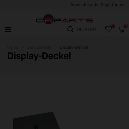
Anmelden
oder
Registrieren
0
Navigation
☰
DEUTSCH
wechseln
Home
Gehäuseteile
Display-Deckel
Display-Deckel