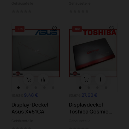
Gehäuseteile
Gehäuseteile
-10%
-10%
9,48 €
27,60 €
10,53 €
30,67 €
Display-Deckel
Displaydeckel
Asus X451CA
Toshiba Qosmio
X770-107
Gehäuseteile
Gehäuseteile