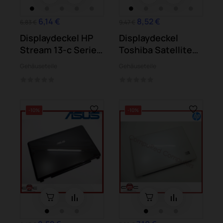
6,14 €
8,52 €
6,83 €
9,47 €
Displaydeckel HP
Displaydeckel
Stream 13-c Series
Toshiba Satellite
13-c016ns
L750
Gehäuseteile
Gehäuseteile
-10%
-10%