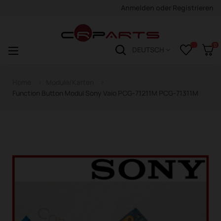
Anmelden
oder
Registrieren
0
Navigation
☰
DEUTSCH
wechseln
Home
Module/Karten
Function Button Modul Sony Vaio PCG-71211M PCG-71311M