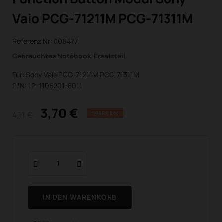
Vaio PCG-71211M PCG-71311M
Referenz Nr:
006477
Gebrauchtes Notebook-Ersatzteil
Für: Sony Vaio PCG-71211M PCG-71311M
P/N: 1P-1106201-8011
3,70 €
4,11 €
SPARE 10%
IN DEN WARENKORB