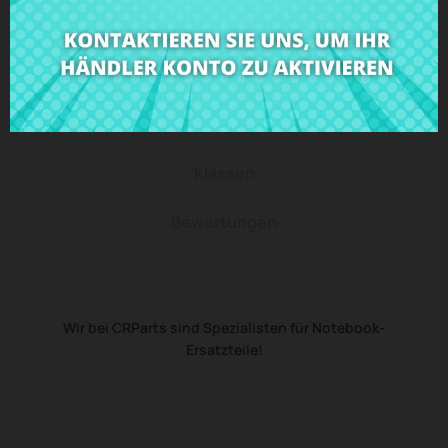
Beschreibung
Produkt Details
Klassen
Bewertungen
Wir bei CRParts sind Spezialisten für Notebook-
Ersatzteile!