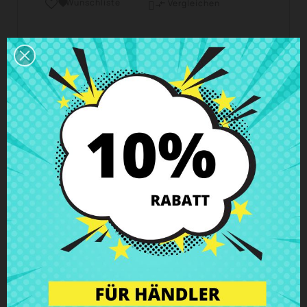
Wunschliste

Vergleichen

Geschäftszeiten Kundendienst
Wir sind von Montag bis Freitag von 10 - 18 Uhr
erreichbar.
Versand und Lieferung
Lieferungen in Spanien in 24h – 48h möglich, in
Europa 3 – 6 Werktage
Rückgaberecht
Du kannst jedes Teil innerhalb von 14 Tagen
zurückgeben - garantiert!