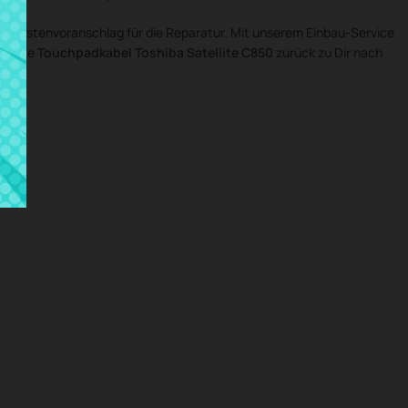
n Kostenvoranschlag für die Reparatur. Mit unserem Einbau-Service
ponente
Touchpadkabel Toshiba Satellite C850
zurück zu Dir nach