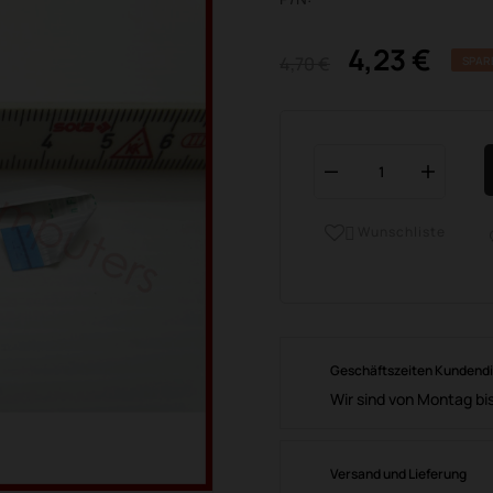
4,23 €
4,70 €
SPAR
Wunschliste

Geschäftszeiten Kundend
Wir sind von Montag bis
Versand und Lieferung