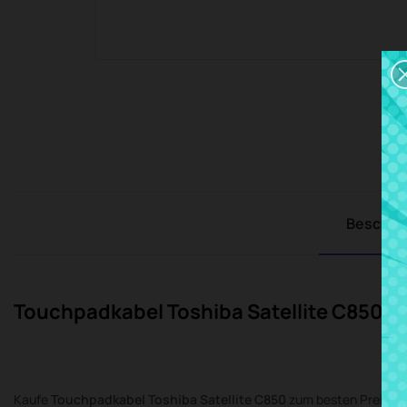
Beschre
Touchpadkabel Toshiba Satellite C850
Kaufe
Touchpadkabel Toshiba Satellite C850
zum besten Preis b