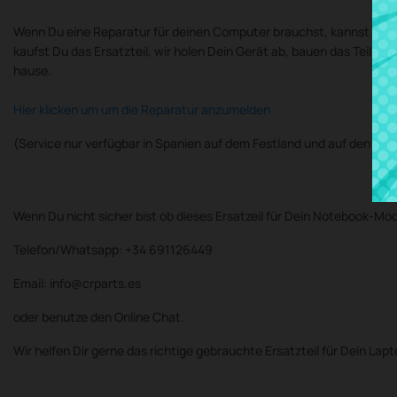
Wenn Du eine Reparatur für deinen Computer brauchst, kannst Du d
kaufst Du das Ersatzteil, wir holen Dein Gerät ab, bauen das Teil 
hause.
Hier klicken um um die Reparatur anzumelden
(Service nur verfügbar in Spanien auf dem Festland und auf den Bal
Wenn Du nicht sicher bist ob dieses Ersatzeil für Dein Notebook-Mod
Telefon/Whatsapp: +34 691126449
Email: info@crparts.es
oder benutze den Online Chat.
Wir helfen Dir gerne das richtige gebrauchte Ersatzteil für Dein Lap