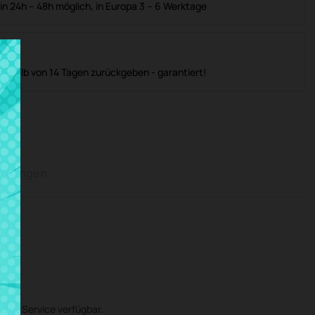
in 24h – 48h möglich, in Europa 3 – 6 Werktage
nerhalb von 14 Tagen zurückgeben - garantiert!
rtungen
au-Service verfügbar.