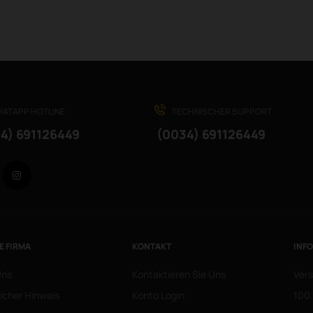
ATAPP HOTLINE
TECHNISCHER SUPPORT
4) 691126449
(0034) 691126449
Facebook
Instagram
E FIRMA
KONTAKT
INF
Uns
Kontaktieren Sie Uns
Vers
icher Hinweis
Konto Login
100 