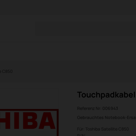
te C850
Touchpadkabel 
Referenz Nr:
006943
Gebrauchtes Notebook-Ersat
Für: Toshiba Satellite C850
P/N: