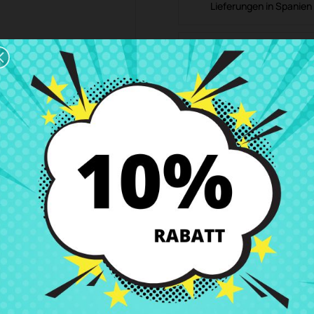
Lieferungen in Spanien 
Rückgaberecht
Du kannst jedes Teil in
ibung
Produkt Details
Klassen
Bewe
ei CRParts - GEBRAUCHTES ORIGINALPRODUKT - auch mit unserem Einb