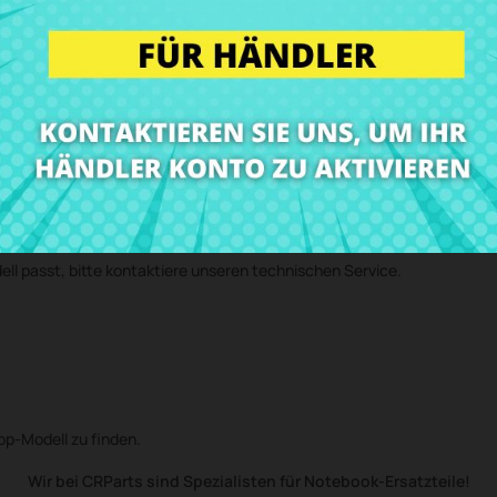
ies bei unserem technischen Service anmelden und wir senden Dir eine
in unserer Werkstatt ein und senden das Gerät mit der eingebauten Kom
earen!)
ell passt, bitte kontaktiere unseren technischen Service.
top-Modell zu finden.
Wir bei CRParts sind Spezialisten für Notebook-Ersatzteile!