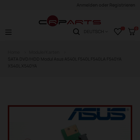
Anmelden
oder
Registrieren
0
Navigation
☰
DEUTSCH
wechseln
Home
Module/Karten
SATA DVD/HDD Modul Asus A540L F540L F540LA F540YA
X540L X540YA