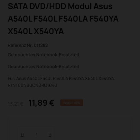
SATA DVD/HDD Modul Asus
A540L F540L F540LA F540YA
X540L X540YA
Referenz Nr:
011282
Gebrauchtes Notebook-Ersatzteil
Gebrauchtes Notebook-Ersatzteil
Für: Asus A540L F540L F540LA F540YA X540L X540YA
P/N: 60NB0CN0-IO1040
11,89 €
13,21 €
SPARE 10%