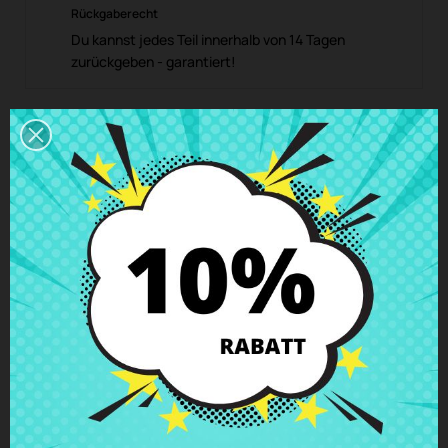
Rückgaberecht
Du kannst jedes Teil innerhalb von 14 Tagen
zurückgeben - garantiert!
Beschreibung
Produkt Details
Klassen
Bewertungen
SATA DVD/HDD Modul Asus A540L