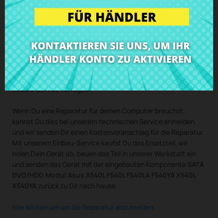
F540L F540LA F540YA X540L X540YA
Flachbandkabel inklusive -
bitte sorgfältig die Fotos
vergleichen, es gibt unterschiedliche Modelle
Kaufe
SATA DVD/HDD Modul Asus A540L F540L F540LA
F540YA X540L X540YA
zum besten Preis bei CRParts -
GEBRAUCHTES ORIGINALPRODUKT - auch mit unserem
Einbau-Service verfügbar.
Wenn Du eine Reparatur für deinen Computer brauchst,
kannst Du dies bei unserem technischen Service anmelden
und wir senden Dir einen Kostenvoranschlag für die Reparatur.
Mit unserem Einbau-Service kaufst Du das Ersatzteil, wir
holen Dein Gerät ab, bauen das Teil in unserer Werkstatt ein
und senden das Gerät mit der eingebauten Komponente
SATA
DVD/HDD Modul Asus A540L F540L F540LA F540YA X540L
X540YA
zurück zu Dir nach hause.
Hier klicken um um die Reparatur anzumelden