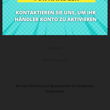
Beschreibung
Produkt Details
Klassen
Bewertungen
Wir bei CRParts sind Spezialisten für Notebook-
Ersatzteile!