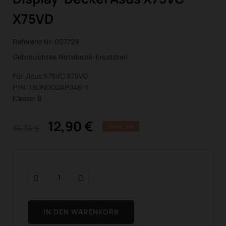
X75VD
Referenz Nr:
007729
Gebrauchtes Notebook-Ersatzteil
Für: Asus X75VC X75VD
P/N: 13GNDO2AP046-1
Klasse: B
12,90 €
14,34 €
SPARE 10%
IN DEN WARENKORB