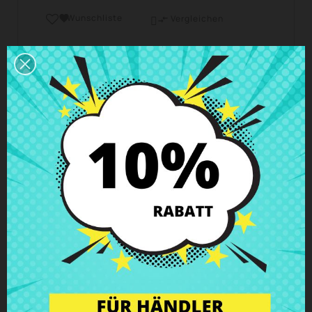
Wunschliste

Vergleichen

Geschäftszeiten Kundendienst
Wir sind von Montag bis Freitag von 10 - 18 Uhr
erreichbar.
Versand und Lieferung
Lieferungen in Spanien in 24h – 48h möglich, in
Europa 3 – 6 Werktage
Rückgaberecht
Du kannst jedes Teil innerhalb von 14 Tagen
zurückgeben - garantiert!