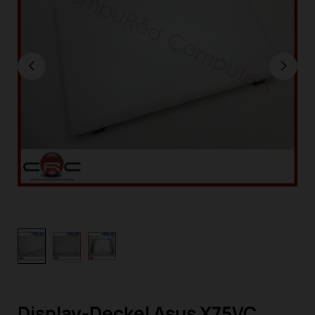
Display-Deckel Asus X75VC