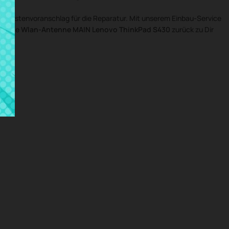
n Kostenvoranschlag für die Reparatur. Mit unserem Einbau-Service
ponente
Wlan-Antenne MAIN Lenovo ThinkPad S430
zurück zu Dir