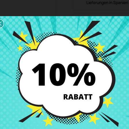
Lieferungen in Spanien 
Rückgaberecht
Du kannst jedes Teil in
ibung
Produkt Details
Klassen
Bewe
430
is bei CRParts - GEBRAUCHTES ORIGINALPRODUKT - auch mit unserem