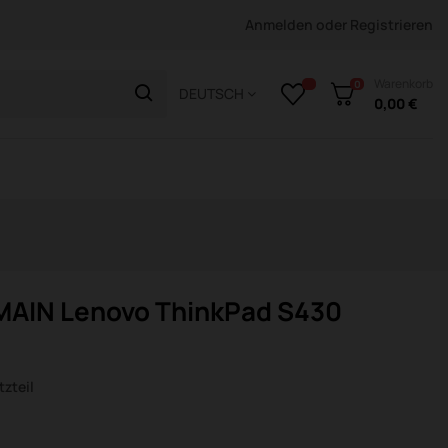
Anmelden
oder
Registrieren
Warenkorb
0
DEUTSCH
0,00 €
MAIN Lenovo ThinkPad S430
zteil