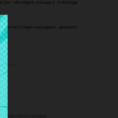
in 24h – 48h möglich, in Europa 3 – 6 Werktage
nerhalb von 14 Tagen zurückgeben - garantiert!
rtungen
 Einbau-Service verfügbar.