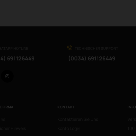
ATAPP HOTLINE
TECHNISCHER SUPPORT
4) 691126449
(0034) 691126449
Facebook
Instagram
E FIRMA
KONTAKT
INF
Uns
Kontaktieren Sie Uns
Vers
icher Hinweis
Konto Login
100 