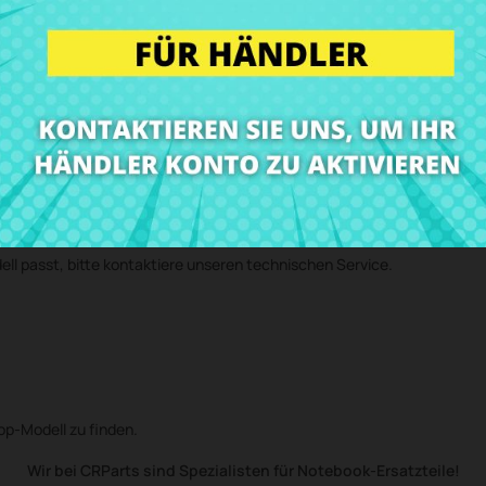
ies bei unserem technischen Service anmelden und wir senden Dir eine
in unserer Werkstatt ein und senden das Gerät mit der eingebauten Kom
earen!)
ell passt, bitte kontaktiere unseren technischen Service.
top-Modell zu finden.
Wir bei CRParts sind Spezialisten für Notebook-Ersatzteile!