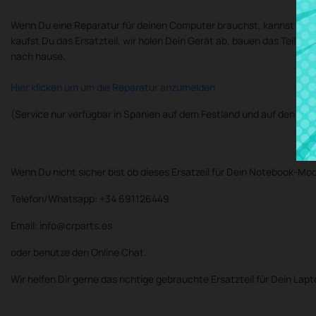
Wenn Du eine Reparatur für deinen Computer brauchst, kannst Du d
kaufst Du das Ersatzteil, wir holen Dein Gerät ab, bauen das Teil 
nach hause.
Hier klicken um um die Reparatur anzumelden
(Service nur verfügbar in Spanien auf dem Festland und auf den Bal
Wenn Du nicht sicher bist ob dieses Ersatzeil für Dein Notebook-Mod
Telefon/Whatsapp: +34 691126449
Email: info@crparts.es
oder benutze den Online Chat.
Wir helfen Dir gerne das richtige gebrauchte Ersatzteil für Dein Lap