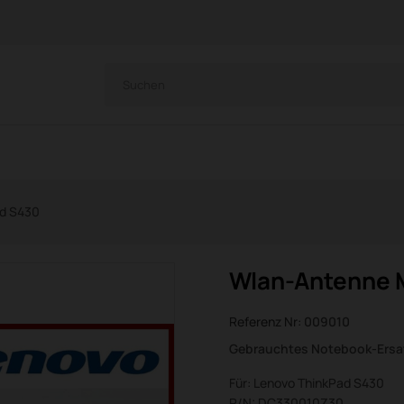
ad S430
Wlan-Antenne 
Referenz Nr:
009010
Gebrauchtes Notebook-Ersat
Für: Lenovo ThinkPad S430
P/N: DC330010Z30