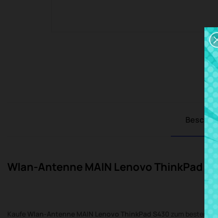
Beschre
Wlan-Antenne MAIN Lenovo ThinkPad S
Kaufe
Wlan-Antenne MAIN Lenovo ThinkPad S430
zum besten Pre