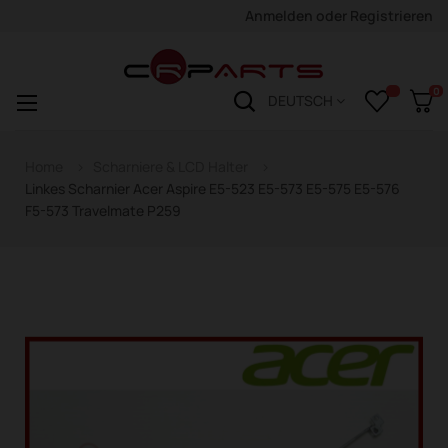
Anmelden
oder
Registrieren
0
Navigation
☰
DEUTSCH
wechseln
Home
Scharniere & LCD Halter
Linkes Scharnier Acer Aspire E5-523 E5-573 E5-575 E5-576
F5-573 Travelmate P259