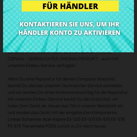
Travelmate P259
mit Schrauben
Kaufe
Linkes Scharnier Acer Aspire E5-523 E5-573 E5-575
E5-576 F5-573 Travelmate P259
zum besten Preis bei
CRParts - GEBRAUCHTES ORIGINALPRODUKT - auch mit
unserem Einbau-Service verfügbar.
Wenn Du eine Reparatur für deinen Computer brauchst,
kannst Du dies bei unserem technischen Service anmelden
und wir senden Dir einen Kostenvoranschlag für die Reparatur.
Mit unserem Einbau-Service kaufst Du das Ersatzteil, wir
holen Dein Gerät ab, bauen das Teil in unserer Werkstatt ein
und senden das Gerät mit der eingebauten Komponente
Linkes Scharnier Acer Aspire E5-523 E5-573 E5-575 E5-576
F5-573 Travelmate P259
zurück zu Dir nach hause.