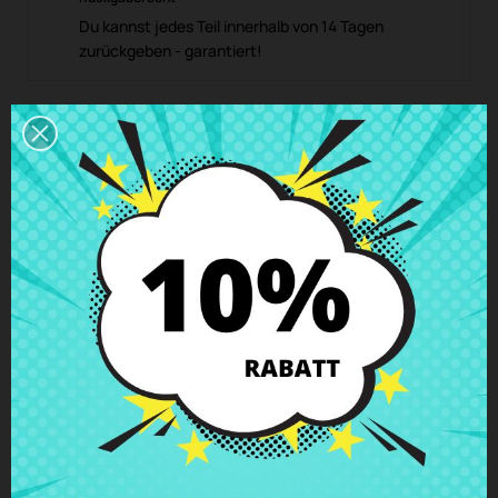
Du kannst jedes Teil innerhalb von 14 Tagen
zurückgeben - garantiert!
Beschreibung
Produkt Details
Klassen
Bewertungen
Linkes Scharnier Acer Aspire E5-523
E5-573 E5-575 E5-576 F5-573