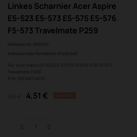
Linkes Scharnier Acer Aspire
E5-523 E5-573 E5-575 E5-576
F5-573 Travelmate P259
Referenz Nr:
009910
Gebrauchtes Notebook-Ersatzteil
Für: Acer Aspire E5-523 E5-573 E5-575 E5-576 F5-573
Travelmate P259
P/N: FBZAA014010
4,51 €
5,01 €
SPARE 10%