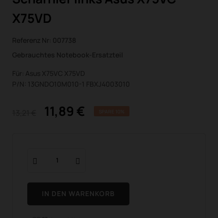
X75VD
Referenz Nr:
007738
Gebrauchtes Notebook-Ersatzteil
Für: Asus X75VC X75VD
P/N: 13GNDO10M010-1 FBXJ4003010
11,89 €
13,21 €
SPARE 10%
IN DEN WARENKORB