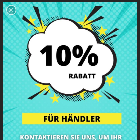
Beschreibung
Produkt Details
Klassen
Bewertungen
Scharnier links Asus X75VC X75VD
mit Schrauben