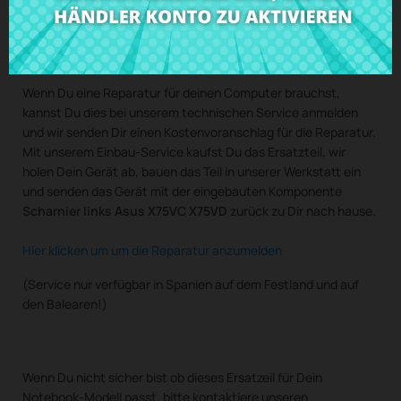
Kaufe
Scharnier links Asus X75VC X75VD
zum besten Preis
bei CRParts - GEBRAUCHTES ORIGINALPRODUKT - auch mit
unserem Einbau-Service verfügbar.
Wenn Du eine Reparatur für deinen Computer brauchst,
kannst Du dies bei unserem technischen Service anmelden
und wir senden Dir einen Kostenvoranschlag für die Reparatur.
Mit unserem Einbau-Service kaufst Du das Ersatzteil, wir
holen Dein Gerät ab, bauen das Teil in unserer Werkstatt ein
und senden das Gerät mit der eingebauten Komponente
Scharnier links Asus X75VC X75VD
zurück zu Dir nach hause.
Hier klicken um um die Reparatur anzumelden
(Service nur verfügbar in Spanien auf dem Festland und auf
den Balearen!)
Wenn Du nicht sicher bist ob dieses Ersatzeil für Dein
Notebook-Modell passt, bitte kontaktiere unseren