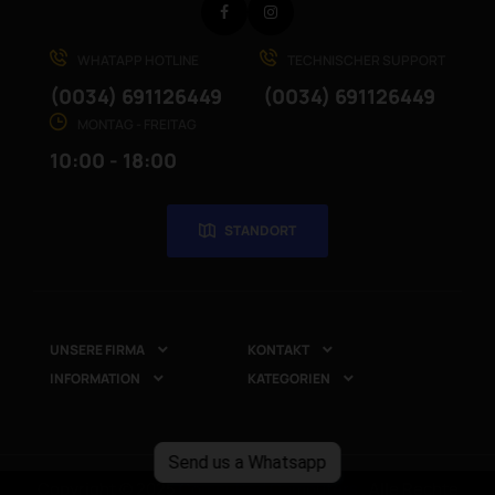
Facebook
Instagram
WHATAPP HOTLINE
TECHNISCHER SUPPORT
(0034) 691126449
(0034) 691126449
MONTAG - FREITAG
10:00 - 18:00
STANDORT
UNSERE FIRMA
KONTAKT


INFORMATION
KATEGORIEN


Send us a Whatsapp
Copyright © 2025
CompuRed Computers
. Alle Rechte