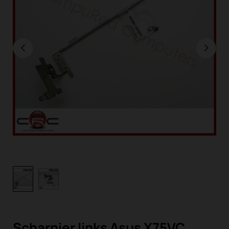
Scharnier links Asus X75VC