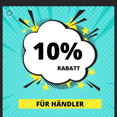
Beschreibung
Produkt Details
Klassen
Bewertungen
Lautsprecher Dell Inspiron 15 5558
5559 Vostro 3558 (P51F)