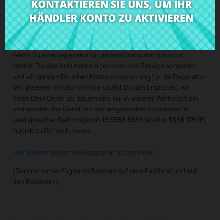
Kaufe
Lautsprecher Dell Inspiron 15 5558 5559 Vostro 3558
(P51F)
zum besten Preis bei CRParts - GEBRAUCHTES
ORIGINALPRODUKT - auch mit unserem Einbau-Service
verfügbar.
Wenn Du eine Reparatur für deinen Computer brauchst,
kannst Du dies bei unserem technischen Service anmelden
und wir senden Dir einen Kostenvoranschlag für die Reparatur.
Mit unserem Einbau-Service kaufst Du das Ersatzteil, wir
holen Dein Gerät ab, bauen das Teil in unserer Werkstatt ein
und senden das Gerät mit der eingebauten Komponente
Lautsprecher Dell Inspiron 15 5558 5559 Vostro 3558 (P51F)
zurück zu Dir nach hause.
Hier klicken um um die Reparatur anzumelden
(Service nur verfügbar in Spanien auf dem Festland und auf
den Balearen!)