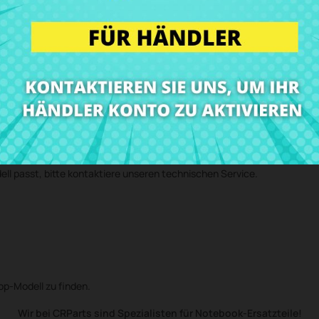
- GEBRAUCHTES ORIGINALPRODUKT - auch mit unserem Einbau-Service 
ies bei unserem technischen Service anmelden und wir senden Dir eine
in unserer Werkstatt ein und senden das Gerät mit der eingebauten Kom
earen!)
ell passt, bitte kontaktiere unseren technischen Service.
top-Modell zu finden.
Wir bei CRParts sind Spezialisten für Notebook-Ersatzteile!