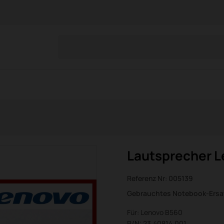
Lautsprecher 
Referenz Nr:
005139
Gebrauchtes Notebook-Ersat
Für: Lenovo B560
P/N: 23.40814.001