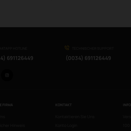
ATAPP HOTLINE
TECHNISCHER SUPPORT
4) 691126449
(0034) 691126449
Facebook
Instagram
E FIRMA
KONTAKT
INF
Uns
Kontaktieren Sie Uns
Vers
icher Hinweis
Konto Login
100 