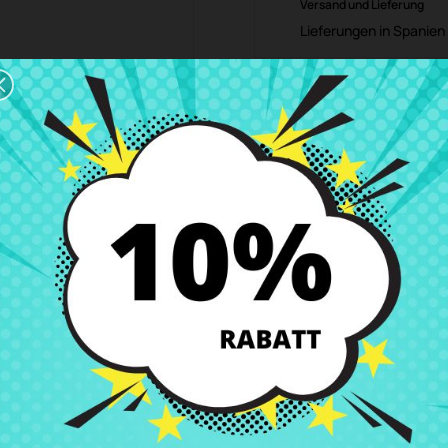
Versand und Lieferung
Lieferungen in Spanien 
Rückgaberecht
Du kannst jedes Teil in
ibung
Produkt Details
Klassen
Bewe