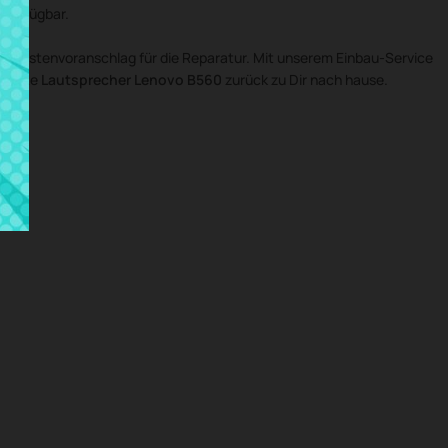
verfügbar.
n Kostenvoranschlag für die Reparatur. Mit unserem Einbau-Service
ponente
Lautsprecher Lenovo B560
zurück zu Dir nach hause.