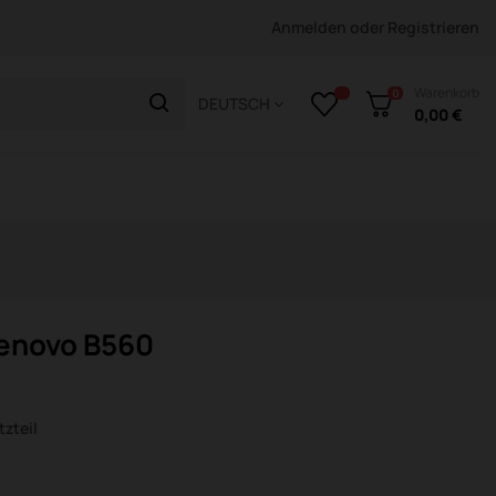
Anmelden
oder
Registrieren
Warenkorb
0
DEUTSCH
0,00 €
Lenovo B560
zteil