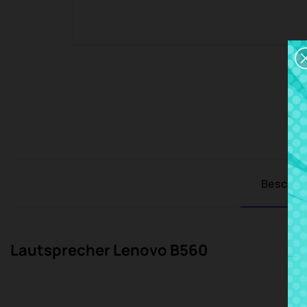
Beschre
Lautsprecher Lenovo B560