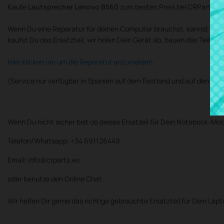
Kaufe
Lautsprecher Lenovo B560
zum besten Preis bei CRParts 
Wenn Du eine Reparatur für deinen Computer brauchst, kannst Du d
kaufst Du das Ersatzteil, wir holen Dein Gerät ab, bauen das Teil 
Hier klicken um um die Reparatur anzumelden
(Service nur verfügbar in Spanien auf dem Festland und auf den Bal
Wenn Du nicht sicher bist ob dieses Ersatzeil für Dein Notebook-Mod
Telefon/Whatsapp: +34 691126449
Email: info@crparts.es
oder benutze den Online Chat.
Wir helfen Dir gerne das richtige gebrauchte Ersatzteil für Dein Lap