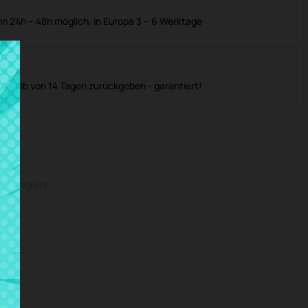
in 24h – 48h möglich, in Europa 3 – 6 Werktage
nerhalb von 14 Tagen zurückgeben - garantiert!
rtungen