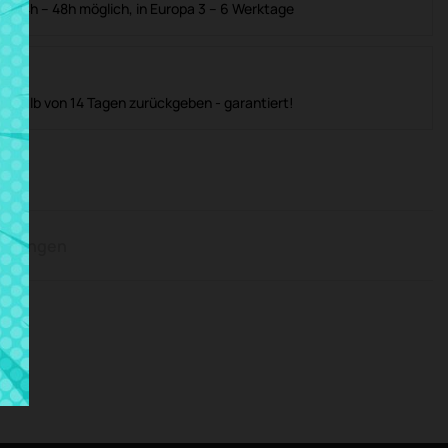
in 24h – 48h möglich, in Europa 3 – 6 Werktage
nerhalb von 14 Tagen zurückgeben - garantiert!
rtungen