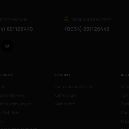
ATAPP HOTLINE
TECHNISCHER SUPPORT
4) 691126449
(0034) 691126449
Facebook
Instagram
E FIRMA
KONTAKT
INF
Uns
Kontaktieren Sie Uns
Vers
icher Hinweis
Konto Login
100 
äftsbedingungen
Mein Konto
Zah
-Richtlinie
Gara
O –
Mapa