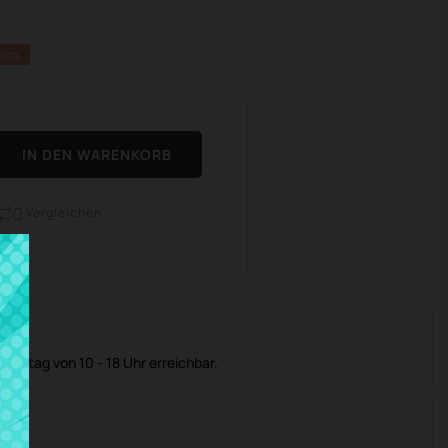
 10%
IN DEN WARENKORB
Vergleichen

ienst
 Freitag von 10 - 18 Uhr erreichbar.