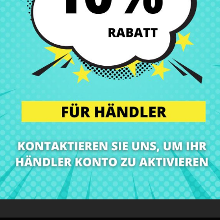
Lieferungen in Spanien 
Rückgaberecht
Du kannst jedes Teil in
ibung
Produkt Details
Klassen
Bewe
Wir bei CRParts sind Spezialisten für Notebook-Ersatzteile!