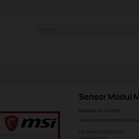
Sensor Modul M
Referenz Nr:
010289
Gebrauchtes Notebook-Ersat
Für: MSI GT72 MS-1782
P/N: MS-1782G