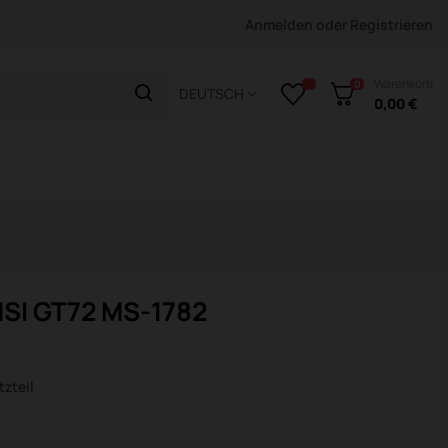
Anmelden
oder
Registrieren
Warenkorb
0
DEUTSCH
0,00 €
SI GT72 MS-1782
zteil