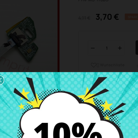
3,70 €
4,11 €
SPARE
Wunschliste

Geschäftszeiten Kundend
Wir sind von Montag bis
Versand und Lieferung