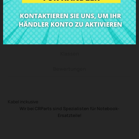
Beschreibung
Produkt Details
Klassen
Bewertungen
Kabel inckusive
Wir bei CRParts sind Spezialisten für Notebook-
Ersatzteile!