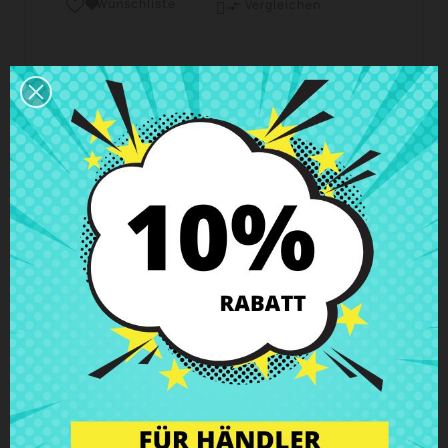
Wunschliste

Vergleichen

Geschäftszeiten Kundendienst
Wir sind von Montag bis Freitag von 10 - 18 Uhr
erreichbar.
Versand und Lieferung
Lieferungen in Spanien in 24h – 48h möglich, in
Europa 3 – 6 Werktage
Rückgaberecht
Du kannst jedes Teil innerhalb von 14 Tagen
zurückgeben - garantiert!