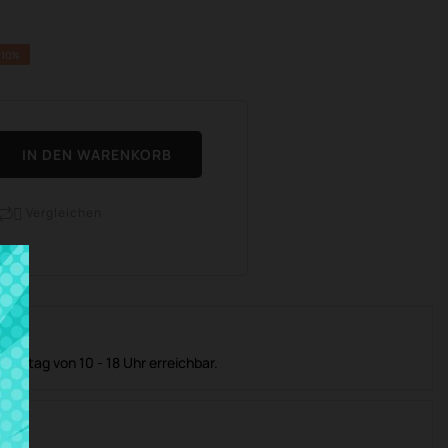
 10%
IN DEN WARENKORB
Vergleichen

ienst
 Freitag von 10 - 18 Uhr erreichbar.