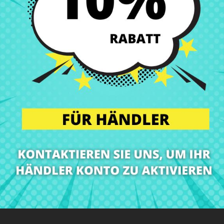
Lieferungen in Spanien 
Rückgaberecht
Du kannst jedes Teil in
ibung
Produkt Details
Klassen
Bewe
Wir bei CRParts sind Spezialisten für Notebook-Ersatzteile!