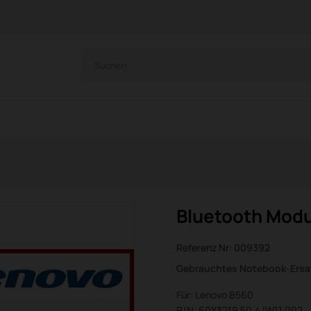
Bluetooth Modu
Referenz Nr:
009392
Gebrauchtes Notebook-Ersat
Für: Lenovo B560
P/N: 60Y3219 50.4JW11.002