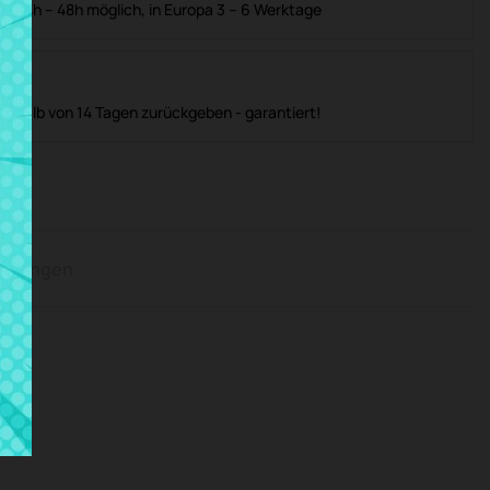
in 24h – 48h möglich, in Europa 3 – 6 Werktage
nerhalb von 14 Tagen zurückgeben - garantiert!
rtungen