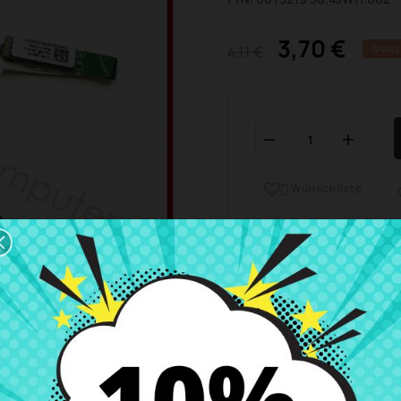
3,70 €
4,11 €
SPARE
Wunschliste

Geschäftszeiten Kundend
Wir sind von Montag bis
Versand und Lieferung