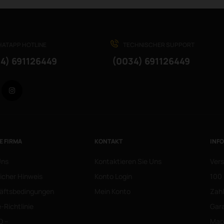
ATAPP HOTLINE
TECHNISCHER SUPPORT
4) 691126449
(0034) 691126449
Facebook
Instagram
E FIRMA
KONTAKT
INF
Uns
Kontaktieren Sie Uns
Vers
icher Hinweis
Konto Login
100 
äftsbedingungen
Mein Konto
Zah
-Richtlinie
Gara
O –
Mapa