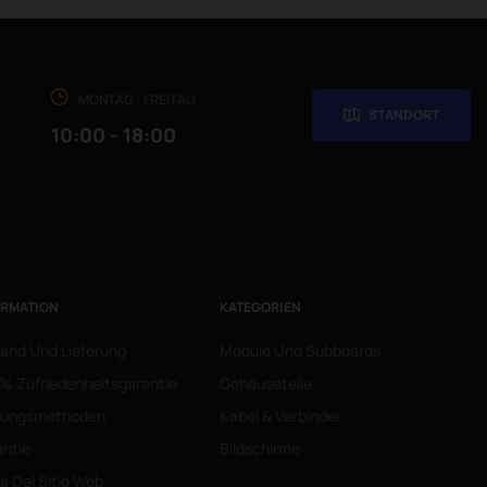
MONTAG - FREITAG
STANDORT
10:00 - 18:00
ORMATION
KATEGORIEN
and Und Lieferung
Module Und Subboards
% Zufriedenheitsgarantie
Gehäuseteile
lungsmethoden
Kabel & Verbinder
ntie
Bildschirme
 Del Sitio Web