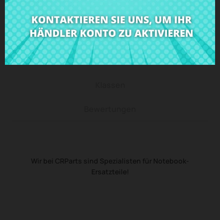
Beschreibung
Produkt Details
Klassen
Bewertungen
Wir bei CRParts sind Spezialisten für Notebook-
Ersatzteile!