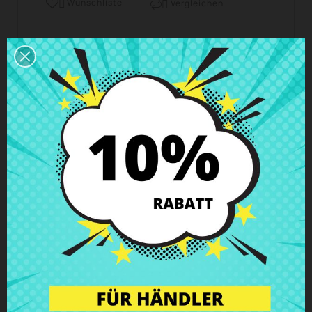
Wunschliste
Vergleichen


Geschäftszeiten Kundendienst
Wir sind von Montag bis Freitag von 10 - 18 Uhr
erreichbar.
Versand und Lieferung
Lieferungen in Spanien in 24h – 48h möglich, in
Europa 3 – 6 Werktage
Rückgaberecht
Du kannst jedes Teil innerhalb von 14 Tagen
zurückgeben - garantiert!