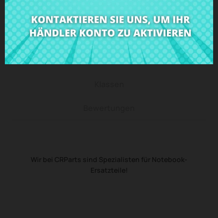
Beschreibung
Produkt Details
Klassen
Bewertungen
Wir bei CRParts sind Spezialisten für Notebook-
Ersatzteile!