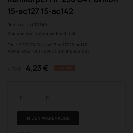
15-ac127 15-ac142
Referenz Nr:
007340
Gebrauchtes Notebook-Ersatzteil
Für: HP 250 G4 Pavilion 15-ac127 15-ac142
P/N: 854954-001 809612-010 816603-001
4,23 €
4,70 €
SPARE 10%
IN DEN WARENKORB