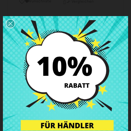
Wunschliste

Vergleichen

Geschäftszeiten Kundendienst
Wir sind von Montag bis Freitag von 10 - 18 Uhr
erreichbar.
Versand und Lieferung
Lieferungen in Spanien in 24h – 48h möglich, in
Europa 3 – 6 Werktage
Rückgaberecht
Du kannst jedes Teil innerhalb von 14 Tagen
zurückgeben - garantiert!